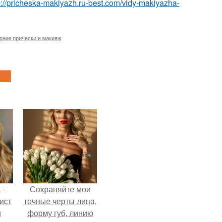
p://pricheska-makiyazh.ru-best.com/vidy-makiyazha-
рние прически и макияж
 -
Сохраняйте мои
ист
точные черты лица,
м
форму губ, линию