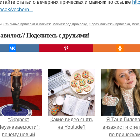
итайте статьи о вечерних прическах и макияж по ссылке
htt
hesok/vechern...
и:
Стильные прически и макияж
,
Макияж под прическу
,
Образ макияж и прическа
,
Вече
авилось? Поделитесь с друзьями!
"Эффект
Какие видео снять
Я Таня Гилева
еузнаваемости":
на Youtude?
визажист и стил
почему новый
по прическа