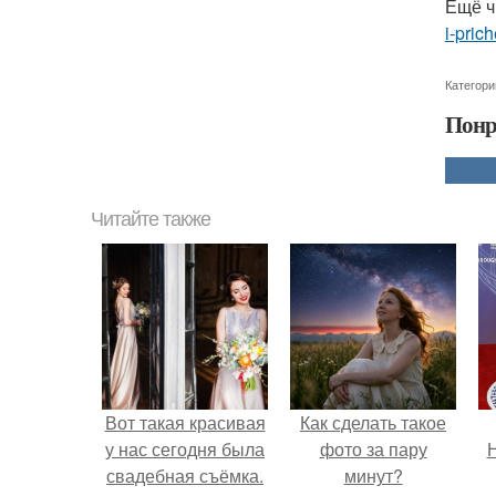
Ещё ч
i-pric
Категори
Понр
Читайте также
Вот такая красивая
Как сделать такое
у нас сегодня была
фото за пару
Н
свадебная съёмка.
минут?