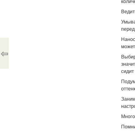
колич
Ведит
Умыва
перед
Нанос
может
⇦
Выбир
значи
сидит
Подум
оттен
Заним
настр
Много
Помни