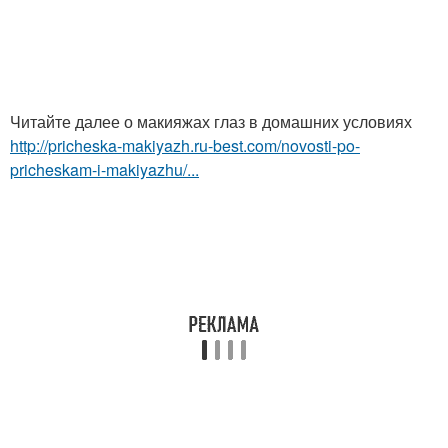
Читайте далее о макияжах глаз в домашних условиях
http://pricheska-makiyazh.ru-best.com/novosti-po-
pricheskam-i-makiyazhu/...