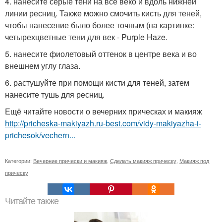
4. нанесите серые тени на все веко и вдоль нижней
линии ресниц. Также можно смочить кисть для теней,
чтобы нанесение было более точным (на картинке:
четырехцветные тени для век - Purple Haze.
5. нанесите фиолетовый оттенок в центре века и во
внешнем углу глаза.
6. растушуйте при помощи кисти для теней, затем
нанесите тушь для ресниц.
Ещё читайте новости о вечерних прическах и макияж
http://pricheska-makiyazh.ru-best.com/vidy-makiyazha-i-
prichesok/vechern...
Категории:
Вечерние прически и макияж
,
Сделать макияж прическу
,
Макияж под
прическу
Читайте также