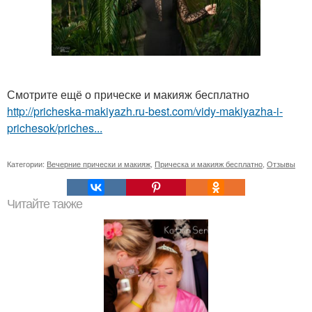
Смотрите ещё о прическе и макияж бесплатно
http://pricheska-makiyazh.ru-best.com/vidy-makiyazha-i-
prichesok/priches...
Категории:
Вечерние прически и макияж
,
Прическа и макияж бесплатно
,
Отзывы
Читайте также