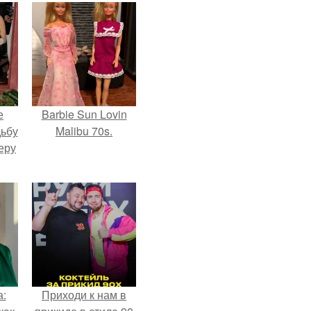
е
Barbie Sun Lovin
дьбу
Malibu 70s.
еру
а:
Приходи к нам в