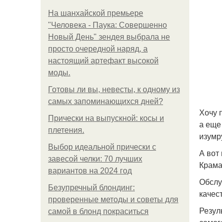
На шанхайской премьере
"Человека - Паука: Совершенно
Новый День" зендея выбрала не
просто очередной наряд, а
настоящий артефакт высокой
моды.
Готовы ли вы, невесты, к одному из
самых запоминающихся дней?
Хочу 
Прически на выпускной: косы и
а еще
плетения.
изумр
Выбор идеальной прически с
А вот
завесой челки: 70 лучших
Крама
вариантов на 2024 год
Обслу
Безупречный блондинг:
качес
проверенные методы и советы для
Резул
самой в блонд покраситься