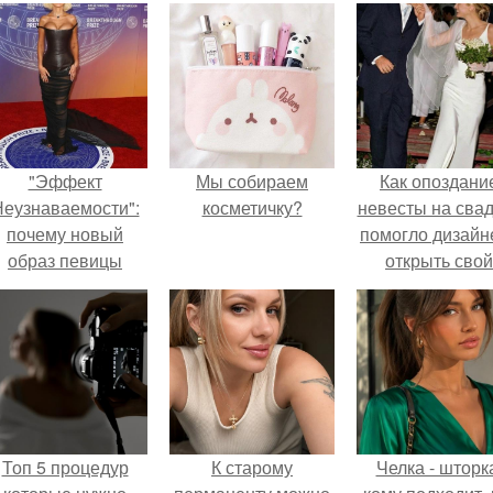
"Эффект
Мы собираем
Как опоздани
еузнаваемости":
косметичку?
невесты на сва
почему новый
помогло дизайн
образ певицы
открыть свой
вызвал споры о
бренд.
гранях
возможного?
Топ 5 процедур
К старому
Челка - шторк