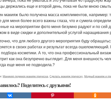
о вечера, пока не умылась и это учитывая 40 градусную жар
цы держались еще и второй день, пока не были мною смыт
ин макияж было получена масса комплиментов, например: т
е для меня более всего важны глаза, что и сумела определи
нные на мероприятии фото меня безумно радуют и по сей д
ком в виде скидки и дополнительной услугой наращивания р
точно, что для любого другого мероприятия буду обращаться
ряется в своих работах и результат всегда ошеломляющий.
 подбора косметики. А то, что она профессиональный виза
трит как она безупречно выглядит. Для меня внешность ч
огда еще меня не подводила.?
и:
Маникюр педикюр макияж прическа
,
Сделать макияж прическу
,
Модный макияж и пр
авилось? Поделитесь с друзьями!