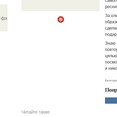
самог
ресни
⇦
За ол
образ
сдела
подар
Знаю 
повто
целью
посмо
и ник
Категори
Понр
Читайте также