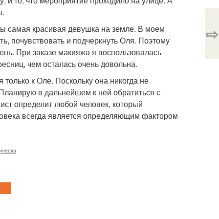
у, и то, что мероприятие проходило на улице. А
ы.
⇨
ы самая красивая девушка на земле. В моем
ть, почувствовать и подчеркнуть Оля. Поэтому
ень. При заказе макияжа я воспользовалась
есниц, чем осталась очень довольна.
 только к Оле. Поскольку она никогда не
 Планирую в дальнейшем к ней обратиться с
жист определит любой человек, который
еловека всегда является определяющим фактором
ическа