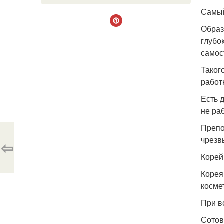
Самый
Образ
глубо
самос
Такого
работ
Есть 
не ра
Препо
чрезв
⇦
Корей
Корея
косме
При в
Сотов