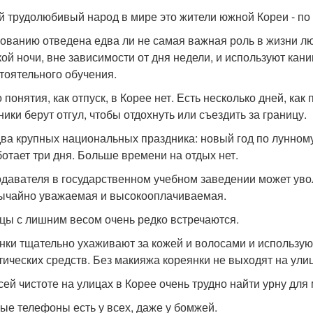
 трудолюбивый народ в мире это жители южной Кореи - по
ованию отведена едва ли не самая важная роль в жизни люб
кой ночи, вне зависимости от дня недели, и используют кан
тоятельного обучения.
 понятия, как отпуск, в Корее нет. Есть несколько дней, как
ники берут отгул, чтобы отдохнуть или съездить за границу.
два крупных национальных праздника: новый год по лунном
ботает три дня. Больше времени на отдых нет.
давателя в государственном учебном заведении может увол
ычайно уважаемая и высокооплачиваемая.
цы с лишним весом очень редко встречаются.
нки тщательно ухаживают за кожей и волосами и использую
тических средств. Без макияжа кореянки не выходят на улиц
сей чистоте на улицах в Корее очень трудно найти урну для
ые телефоны есть у всех, даже у бомжей.