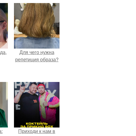
да,
Для чего нужна
репетиция образа?
а:
Приходи к нам в