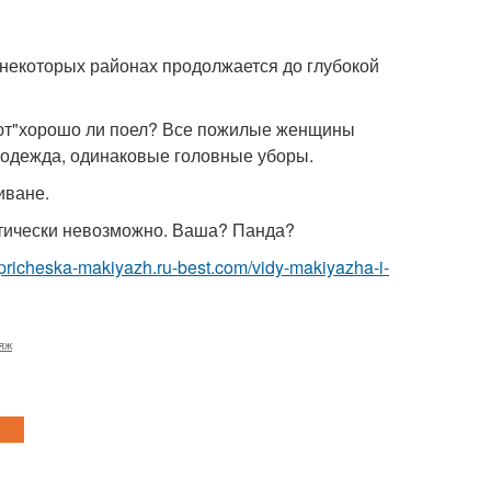
 некоторых районах продолжается до глубокой
ают"хорошо ли поел? Все пожилые женщины
 одежда, одинаковые головные уборы.
иване.
актически невозможно. Ваша? Панда?
//pricheska-makiyazh.ru-best.com/vidy-makiyazha-i-
яж