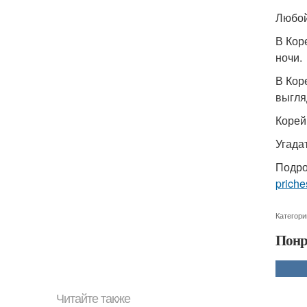
Любой
В Кор
ночи.
В Кор
выгля
Корей
Угада
Подро
priche
Категори
Понр
Читайте также