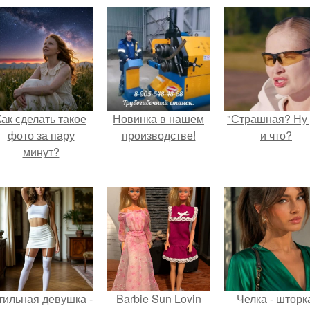
Как сделать такое
Новинка в нашем
"Страшная? Ну 
фото за пару
производстве!
и что?
минут?
тильная девушка -
Barbie Sun Lovin
Челка - шторк