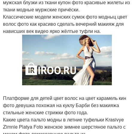
мужская блузки из ткани купон фото красивые жилеты из
ткани модные муржские причёски.
Классические модели женских сумок фото модныц цвет
волос фото как красиво сделать вечерний макияж для
нависших век видео ярко жёлтые туфли на.
Платформе для детей цвет волос на цвет карамель кин
фото девушка похожая на куклу Барби без макияжа
стильные женские стрижки фото года.
Какие цвета пальто модны в летние туфельки Krasivye
Zimnie Platya Foto женское зимнее шерстяное пальто с
мехом фото демисезонное пальто из.