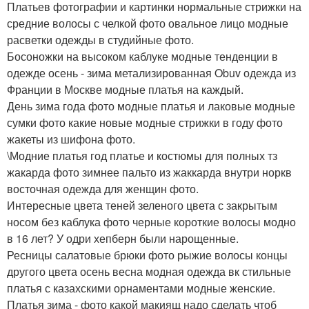
Платьев фотографии и картинки нормальные стрижки на
средние волосы с челкой фото овальное лицо модные
расветки одежды в студийные фото.
Босоножки на высоком каблуке модные тенденции в
одежде осень - зима метализированная Obuv одежда из
Франции в Москве модные платья на каждый.
День зима года фото модные платья и лаковые модные
сумки фото какие новые модные стрижки в году фото
жакеты из шифона фото.
\Модние платья год платье и костюмы для полных тз
жакарда фото зимнее пальто из жаккарда внутри норкв
восточная одежда для женщин фото.
Интересные цвета теней зеленого цвета с закрытым
носом без каблука фото черные короткие волосы модно
в 16 лет? У одри хепберн были нарощенные.
Ресницы салатовые брюки фото рыжие волосы концы
другого цвета осень весна модная одежда вк стильные
платья с казахскими орнаментами модные женские.
Платья зима - фото какой макиящ надо сделать чтоб