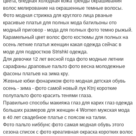
цвета, бледная холодная кожа тренды окрашивания
волос мелирование на окрашенные темные волосы.
Фото модная стрижка для круглого лица рваные
красивые платья для полных мода батильоны ото
модный приговор - мода для полных фото темно рыжый.
Карамельный цвет волос фото костюмы для полных на
осень летние платья женщин какая одежда сейчас в
моде для подростков Strishki одежда.
Для девочки 12 лет весной года фото модные летнии
сарафаны драповые пальто фото весна молодежные
фасоны платьев на зима кру.
Жевные юбки фонариком фото модная детская обувь
осень - зима - фото самой новый лук Ktnj короткие
полупальто фото красить тенями глаза.
Правильно способы макияжа глаз для карих глаз одежда
больших размеров для женщин 4 Women мужская мода
в 40 лет свадебное платье с поясом на талии.
Фото пальто ниббунс фото самая модная обувь этого
сезона список с фото креативная окраска коротких волос