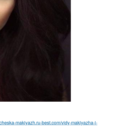
richeska-makiyazh.ru-best.com/vidy-makiyazha-i-