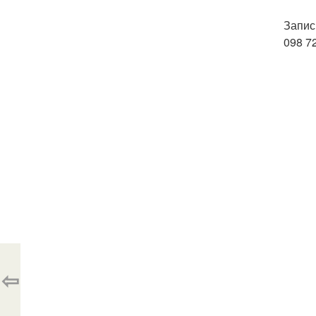
Запись
098 7
⇦