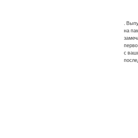
. Вып
на па
замеч
перво
с ваш
после