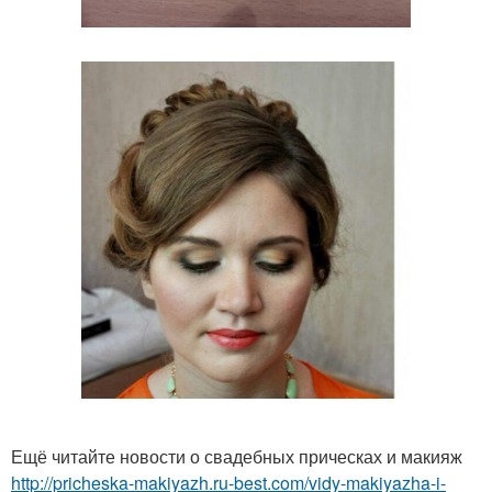
Ещё читайте новости о свадебных прическах и макияж
http://pricheska-makiyazh.ru-best.com/vidy-makiyazha-i-