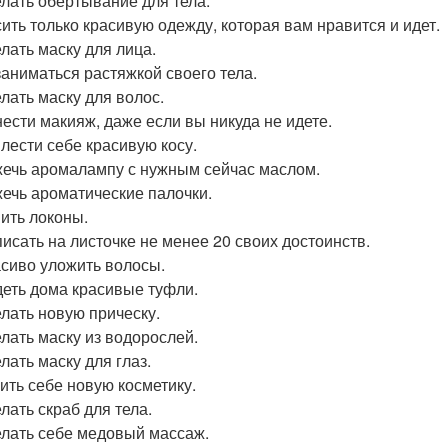
елать обертывание для тела.
сить только красивую одежду, которая вам нравится и идет.
елать маску для лица.
заниматься растяжкой своего тела.
елать маску для волос.
нести макияж, даже если вы никуда не идете.
плести себе красивую косу.
жечь аромалампу с нужным сейчас маслом.
жечь ароматические палочки.
вить локоны.
писать на листочке не менее 20 своих достоинств.
асиво уложить волосы.
деть дома красивые туфли.
елать новую прическу.
елать маску из водорослей.
лать маску для глаз.
пить себе новую косметику.
лать скраб для тела.
елать себе медовый массаж.