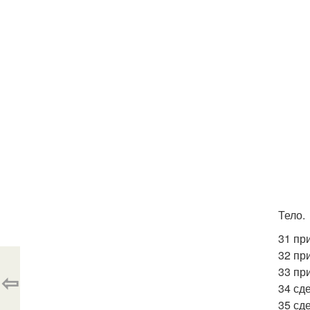
Тело.
31 пр
32 при
33 пр
⇦
34 сд
35 сде