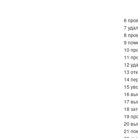
6 про
7 уда
8 про
9 пом
10 пр
11 пр
12 уд
13 от
14 пе
15 ув
16 вы
17 вы
18 за
19 пр
20 вы
21 по