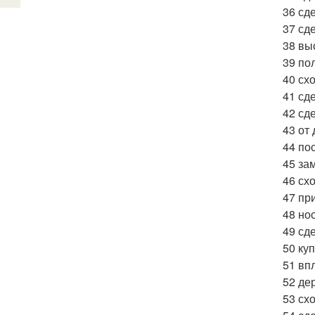
36 сде
37 сд
38 вы
39 по
40 сх
41 сд
42 сд
43 от
44 по
45 за
46 сх
47 пр
48 но
49 сд
50 ку
51 вп
52 де
53 схо