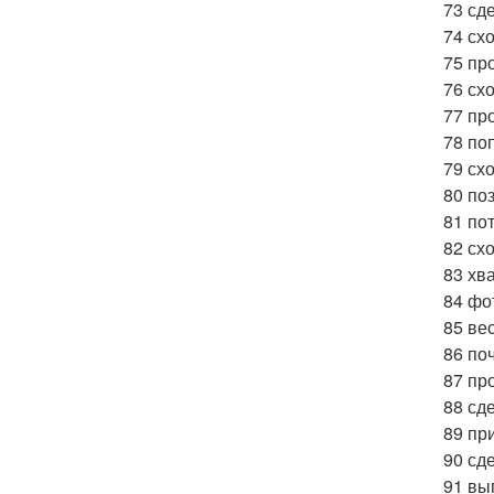
73 сд
74 схо
75 пр
76 сх
77 про
78 по
79 сх
80 по
81 по
82 схо
83 хв
84 фо
85 ве
86 по
87 пр
88 сд
89 пр
90 сд
91 вы