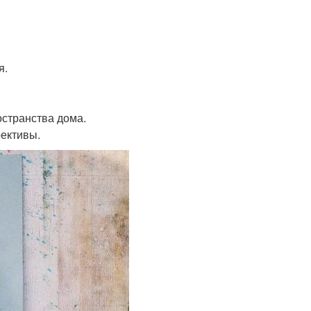
я.
остранства дома.
рективы.