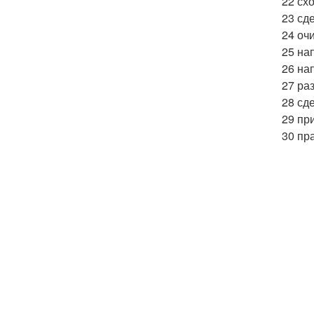
22 схо
23 сд
24 оч
25 на
26 на
27 ра
28 сд
29 пр
30 пр