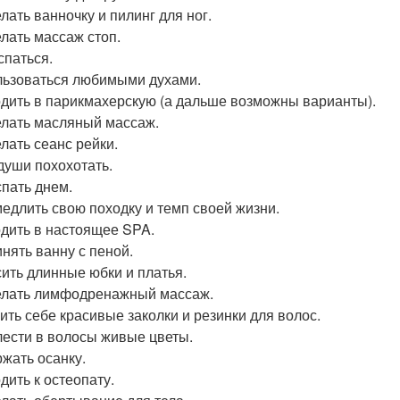
лать ванночку и пилинг для ног.
елать массаж стоп.
спаться.
льзоваться любимыми духами.
одить в парикмахерскую (а дальше возможны варианты).
елать масляный массаж.
елать сеанс рейки.
 души похохотать.
спать днем.
медлить свою походку и темп своей жизни.
одить в настоящее SPA.
инять ванну с пеной.
сить длинные юбки и платья.
елать лимфодренажный массаж.
пить себе красивые заколки и резинки для волос.
лести в волосы живые цветы.
ржать осанку.
дить к остеопату.