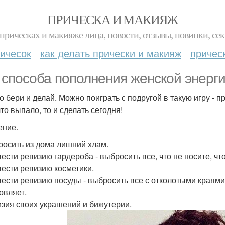
ПРИЧЕСКА И МАКИЯЖ
прическах и макияже лица, новости, отзывы, новинки, сек
ичесок
как делать прически и макияж
причес
 способа пополнения женской энерги
о бери и делай. Можно поиграть с подругой в такую игру - п
то выпало, то и сделать сегодня!
ние.
росить из дома лишний хлам.
вести ревизию гардероба - выбросить все, что не носите, что
вести ревизию косметики.
вести ревизию посуды - выбросить все с отколотыми краями,
овляет.
изия своих украшений и бижутерии.