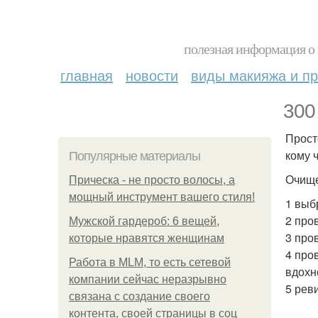
полезная информация о 
главная
новости
виды макияжа и пр
300
Прост
кому ч
Популярные материалы
Очище
Прическа - не просто волосы, а
мощный инструмент вашего стиля!
1 выб
2 про
Мужской гардероб: 6 вещей,
3 про
которые нравятся женщинам
4 про
Работа в MLM, то есть сетевой
вдохн
компании сейчас неразрывно
5 рев
связана с создание своего
контента, своей страницы в соц