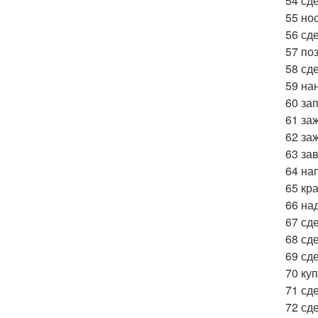
54 сд
55 но
56 сд
57 по
58 сд
59 на
60 за
61 за
62 за
63 за
64 на
65 кр
66 на
67 сд
68 сд
69 сде
70 ку
71 сде
72 сд