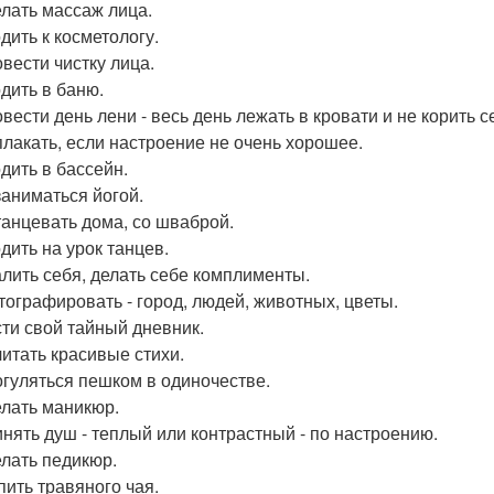
елать массаж лица.
дить к косметологу.
овести чистку лица.
одить в баню.
вести день лени - весь день лежать в кровати и не корить се
плакать, если настроение не очень хорошее.
одить в бассейн.
заниматься йогой.
танцевать дома, со шваброй.
дить на урок танцев.
алить себя, делать себе комплименты.
тографировать - город, людей, животных, цветы.
сти свой тайный дневник.
читать красивые стихи.
огуляться пешком в одиночестве.
елать маникюр.
инять душ - теплый или контрастный - по настроению.
елать педикюр.
пить травяного чая.