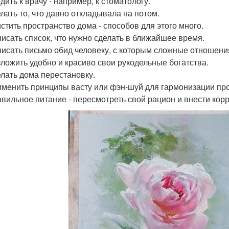
дить к врачу - например, к стоматологу.
елать то, что давно откладывала на потом.
истить пространство дома - способов для этого много.
писать список, что нужно сделать в ближайшее время.
писать письмо обид человеку, с которым сложные отношени
зложить удобно и красиво свои рукодельные богатства.
елать дома перестановку.
именить принципы васту или фэн-шуй для гармонизации пр
авильное питание - пересмотреть свой рацион и внести кор