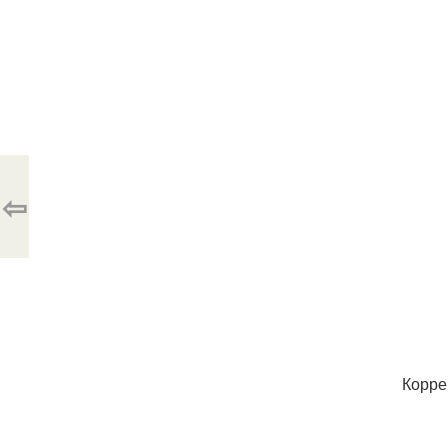
⇦
Корре