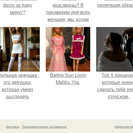
фото за пару
красавицы? В
репетиция обра
минут?
предверии дня всех
женщин, мы хотим
сообщит вам, что:
тильная девушка -
Barbie Sun Lovin
Топ 5 процед
это девушка,
Malibu 70s.
которые нужн
которая умеет
сделать тебе пе
выглядеть
отпуском.
привлекательно и
легантно в любои
ситуации.
Контакты
Пользовательское соглашение
Обратная св