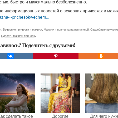
стью, быстро и максимально безболезненно.
е информационных новостей о вечерних прическах и мак
zha-i-prichesok/vechern...
и:
Вечерние прически и макияж
,
Макияж и прическа на выпускной
,
Свадебные прическ
,
Сделать макияж прическу
авилось? Поделитесь с друзьями!
Как сделать такое
Дорогие
Для чего нуж