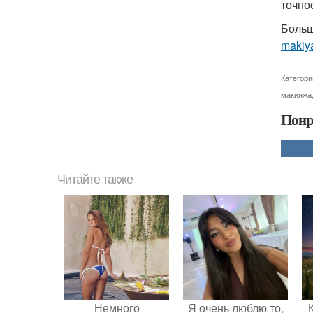
точно
Больш
makiya
Категори
макияжа
Понр
Читайте также
Немного
Я очень люблю то,