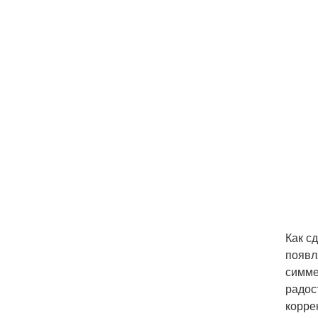
Как с
появл
симме
радос
корре