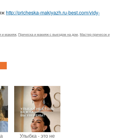
ияж
http://pricheska-makiyazh.ru-best.com/vidy-
и и макияж
,
Прическа и макияж с выездом на дом
,
Мастер причесок и
на
Улыбка - это не