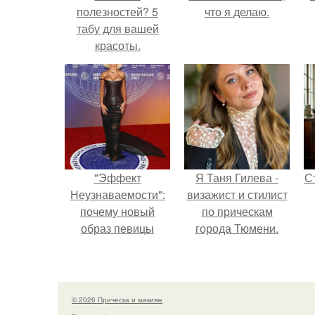
полезностей? 5
что я делаю.
табу для вашей
красоты.
"Эффект
Я Таня Гилева -
С
Неузнаваемости":
визажист и стилист
почему новый
по прическам
образ певицы
города Тюмени.
вызвал споры о
гранях
э
возможного?
© 2026 Прическа и макияж