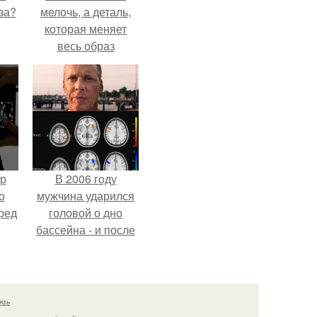
за?
мелочь, а деталь,
которая меняет
весь образ
человека.
ур
В 2006 году
о
мужчина ударился
ред
головой о дно
бассейна - и после
этого его жизнь
изменилась самым
странным образом.
язь