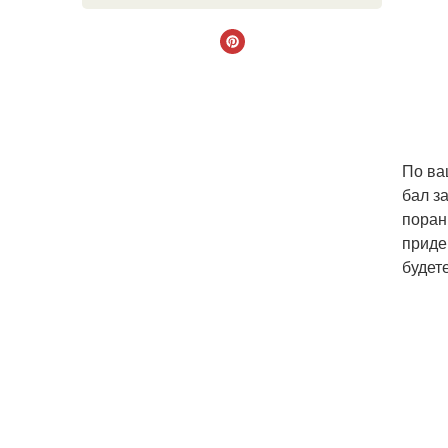
По ва
бал з
поран
приде
будет