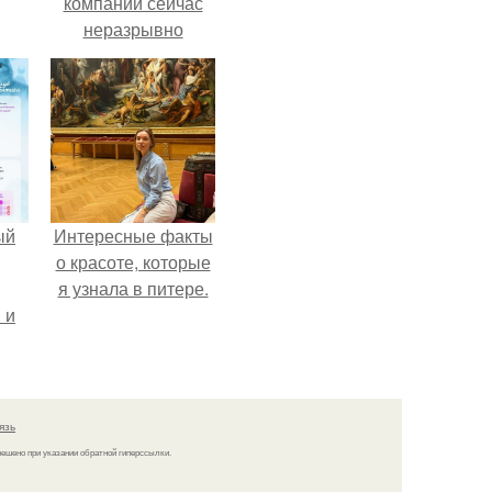
компании сейчас
неразрывно
связана с создание
своего контента,
своей страницы в
соц сетях.
ый
Интересные факты
о красоте, которые
я узнала в питере.
 и
ть
по
язь
решено при указании обратной гиперссылки.