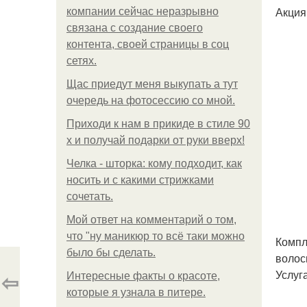
Акция
компании сейчас неразрывно
связана с создание своего
контента, своей страницы в соц
сетях.
Щас приедут меня выкупать а тут
очередь на фотосессию со мной.
Приходи к нам в прикиде в стиле 90
х и получай подарки от руки вверх!
Челка - шторка: кому подходит, как
носить и с какими стрижками
сочетать.
Мой ответ на комментарий о том,
что "ну маникюр то всё таки можно
Компл
было бы сделать.
волос
Услуг
⇦
Интересные факты о красоте,
которые я узнала в питере.