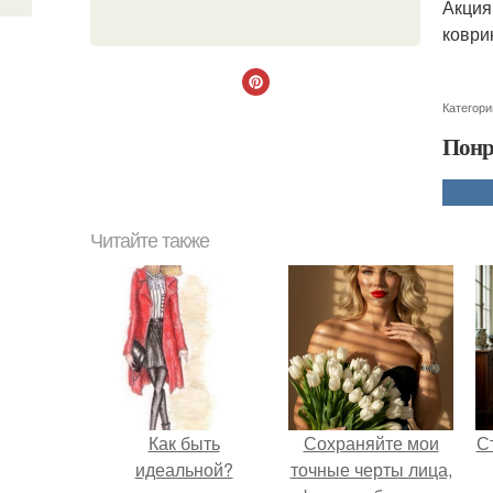
Акция
коври
Категори
Понр
Читайте также
Как быть
Сохраняйте мои
С
идеальной?
точные черты лица,