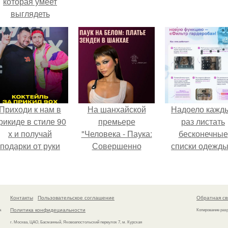
которая умеет
выглядеть
привлекательно и
легантно в любои
ситуации.
Приходи к нам в
На шанхайской
Надоело кажд
рикиде в стиле 90
премьере
раз листать
х и получай
"Человека - Паука:
бесконечные
подарки от руки
Совершенно
списки одежды
вверх!
Новый День"
заново собира
зендея выбрала не
любимый лук 
просто очередной
кусочкам?
наряд, а настоящий
Контакты
Пользовательское соглашение
Обратная св
артефакт высокой
Политика конфидециальности
а
Копирование раз
моды.
г. Москва, ЦАО, Басманный, Яковоапостольский переулок 7, м. Курская