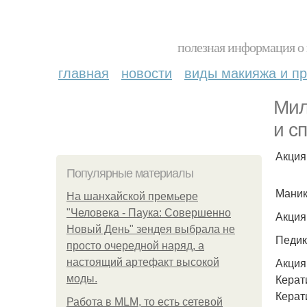
полезная информация о 
главная
новости
виды макияжа и пр
Мил
и с
Акция
Популярные материалы
Маник
На шанхайской премьере
"Человека - Паука: Совершенно
Акция
Новый День" зендея выбрала не
Педик
просто очередной наряд, а
Акция
настоящий артефакт высокой
Керат
моды.
Керат
Работа в MLM, то есть сетевой