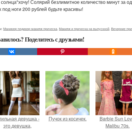
 солнца"хочу! Солярий безлимитное количество минут за оди
к под ноги 200 рублей будьте красивы!
и:
Маникюр педикюр макияж прическа
,
Макияж и прическа на выпускной
,
Вечерние при
авилось? Поделитесь с друзьями!
тильная девушка -
Пучок из косичек.
Barbie Sun Lov
это девушка,
Malibu 70s.