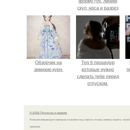
форму губ, линию
скул, носа и разрез
глаз.
э
Обзорчик на
Топ 5 процедур
зимнюю курн.
которые нужно
п
сделать тебе перед
отпуском.
© 2026 Прическа и макияж
Полезная информация о прическах и макияже лица, новости, отзывы, новинки, секреты, техник
нанесения