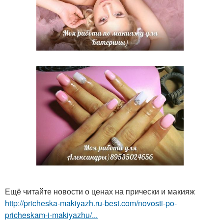
Ещё читайте новости о ценах на прически и макияж
http://pricheska-makiyazh.ru-best.com/novosti-po-
pricheskam-i-makiyazhu/...