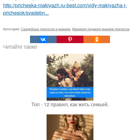
http://pricheska-makiyazh.ru-best.com/vidy-makiyazha-i-
prichesok/svadebn...
Категории:
Свадебные прически и макияж
,
Маникюр педикюр макияж прическа
Читайте также
Топ - 12 правил, как жить семьей.