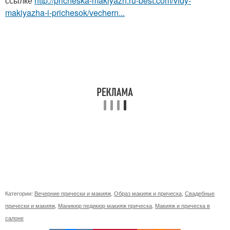
ссылке
http://pricheska-makiyazh.ru-best.com/vidy-
makiyazha-i-prichesok/vechern...
Категории:
Вечерние прически и макияж
,
Образ макияж и прическа
,
Свадебные
прически и макияж
,
Маникюр педикюр макияж прическа
,
Макияж и прическа в
салоне