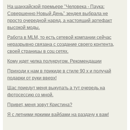
На шанхайской премьере "Человека - Паука:
Совершенно Новый День" зендея выбрала не
просто очередной наряд, а настоящий артефакт
высокой моды.
Работа в MLM, то есть сетевой компании сейчас
неразрывно связана с создание своего контента,
своей страницы в соц сетях.
Кому идет челка полукругом. Рекомендации
Приходи к нам в прикиде в стиле 90 х и получай
подарки от руки вверх!
Щас приедут меня выкупать а тут очередь на
фотосессию со мной.
Привет, меня зовут Кристина?
Я с летними яркими вайбами на раздачу к вам!