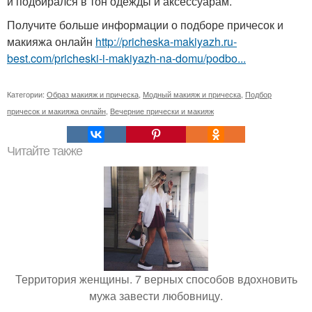
и подбирался в тон одежды и аксессуарам.
Получите больше информации о подборе причесок и
макияжа онлайн
http://pricheska-makiyazh.ru-
best.com/pricheski-i-makiyazh-na-domu/podbo...
Категории:
Образ макияж и прическа
,
Модный макияж и прическа
,
Подбор
причесок и макияжа онлайн
,
Вечерние прически и макияж
Читайте также
Территория женщины. 7 верных способов вдохновить
мужа завести любовницу.