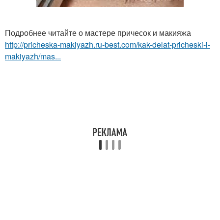
Подробнее читайте о мастере причесок и макияжа
http://pricheska-makiyazh.ru-best.com/kak-delat-pricheski-i-
makiyazh/mas...