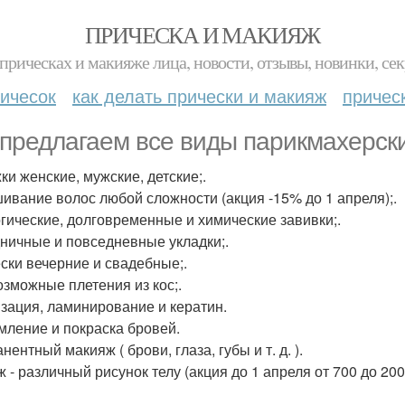
ПРИЧЕСКА И МАКИЯЖ
прическах и макияже лица, новости, отзывы, новинки, сек
ичесок
как делать прически и макияж
причес
предлагаем все виды парикмахерски
ки женские, мужские, детские;.
ивание волос любой сложности (акция -15% до 1 апреля);.
гические, долговременные и химические завивки;.
ничные и повседневные укладки;.
ски вечерние и свадебные;.
озможные плетения из кос;.
зация, ламинирование и кератин.
ление и покраска бровей.
ентный макияж ( брови, глаза, губы и т. д. ).
ж - различный рисунок телу (акция до 1 апреля от 700 до 20