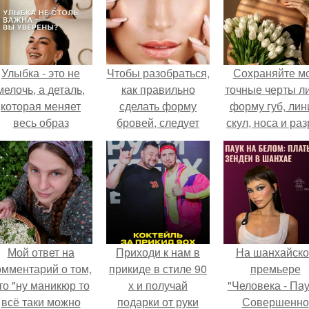
Улыбка - это не
Чтобы разобраться,
Сохраняйте м
мелочь, а деталь,
как правильно
точные черты ли
которая меняет
сделать форму
форму губ, ли
весь образ
бровей, следует
скул, носа и раз
человека.
обратить внимание
глаз.
на некоторые
важные моменты.
Мой ответ на
Приходи к нам в
На шанхайско
омментарий о том,
прикиде в стиле 90
премьере
то "ну маникюр то
х и получай
"Человека - Пау
всё таки можно
подарки от руки
Совершенно