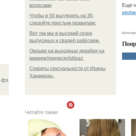
Ещё ч
волосами
priche
Чтобы в 50 выглядеть на 30,
следуйте простым правилам:
Категори
Вот так мы в высокий сезон
выпускных и свадеб работаем.
Понр
Окошки на выходные декабря на
макияж/прическу/образ:
Секреты сексуальности от Ирины
⇦
Хакамады.
Читайте также