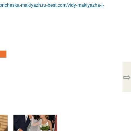
//pricheska-makiyazh.ru-best.com/vidy-makiyazha-i-
⇨