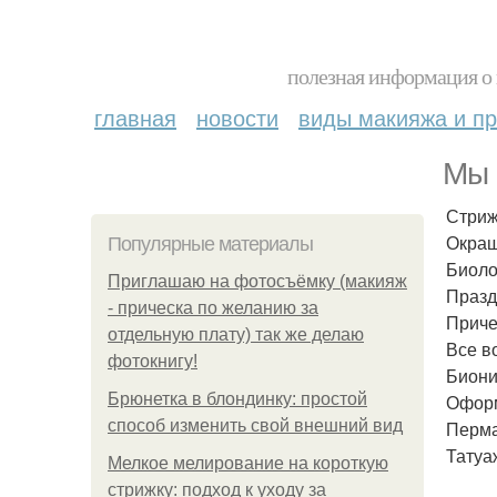
полезная информация о 
главная
новости
виды макияжа и пр
Мы 
Стриж
Окраш
Популярные материалы
Биоло
Приглашаю на фотосъёмку (макияж
Празд
- прическа по желанию за
Приче
отдельную плату) так же делаю
Все в
фотокнигу!
Биони
Брюнетка в блондинку: простой
Оформ
способ изменить свой внешний вид
Перман
Татуа
Мелкое мелирование на короткую
стрижку: подход к уходу за