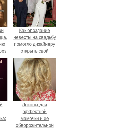
ои
Как опоздание
ца,
невесты на свадьбу
нию
помогло дизайнеру
рез
открыть свой
бренд.
й
Локоны для
эффектной
ка:
мамочки и её
обворожительной