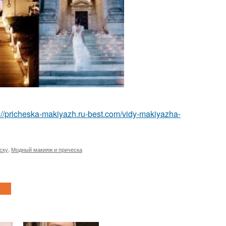
p://pricheska-makiyazh.ru-best.com/vidy-makiyazha-
ску
,
Модный макияж и прическа