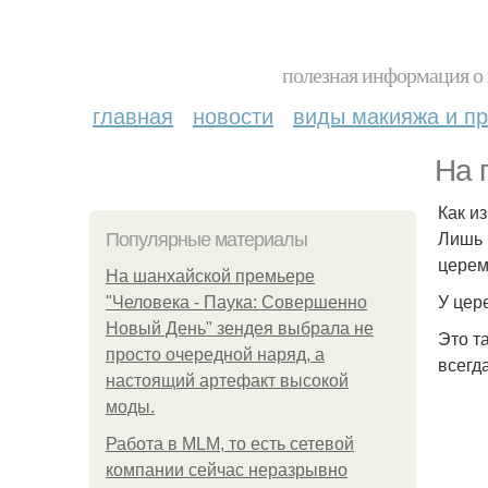
полезная информация о 
главная
новости
виды макияжа и пр
На 
Как и
Лишь 
Популярные материалы
цере
На шанхайской премьере
У цер
"Человека - Паука: Совершенно
Новый День" зендея выбрала не
Это т
просто очередной наряд, а
всегд
настоящий артефакт высокой
моды.
Работа в MLM, то есть сетевой
компании сейчас неразрывно