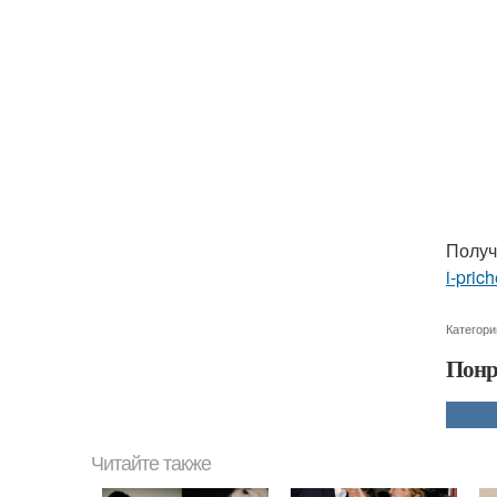
Получ
i-pric
Категори
Понр
Читайте также