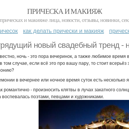
ПРИЧЕСКА И МАКИЯЖ
прическах и макияже лица, новости, отзывы, новинки, сек
ичесок
как делать прически и макияж
причес
грядущий новый свадебный тренд - н
звестно, ночь - это пора вечеринок, а также любимое время 
в том случае, если всё это про вашу пару, то стоит всерьёз
монию?
емонии в вечернее или ночное время суток есть несколько
ак романтично - произносить клятвы в лучах закатного сол
а воспевалась поэтами, певцами и художниками.