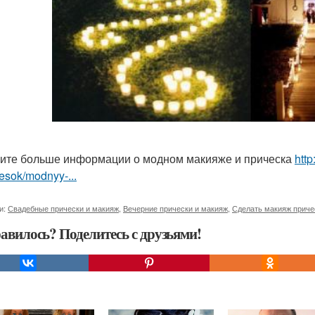
ите больше информации о модном макияже и прическа
htt
hesok/modnyy-...
и:
Свадебные прически и макияж
,
Вечерние прически и макияж
,
Сделать макияж приче
авилось? Поделитесь с друзьями!