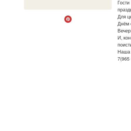
Гости
празд
Для ц
Днём 
Вечер
И, ко
поист
Наша 
7(965