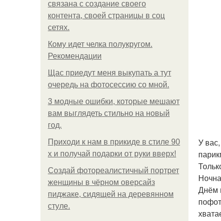
связана с создание своего
контента, своей страницы в соц
сетях.
Кому идет челка полукругом.
Рекомендации
Щас приедут меня выкупать а тут
очередь на фотосессию со мной.
3 модные ошибки, которые мешают
вам выглядеть стильно на новый
год.
У вас
Приходи к нам в прикиде в стиле 90
парик
х и получай подарки от руки вверх!
Тольк
Создай фотореалистичный портрет
Ночна
женщины в чёрном оверсайз
Днём 
пиджаке, сидящей на деревянном
пофот
стуле.
хвата