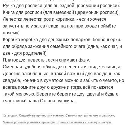
Ручка для росписи (для выездной церемонии росписи).
Книга для росписи (для выездной церемонии росписи).
Лепестки лепестки роз и корзинки. - если хочется
запустить не у загса (глядя на пол при входе поймёте
почему).
Коробка коробка для денежных подарков..бонбоньерки.
для обряда зажжения семейного очага (одна, как очаг, и
две - для родителей).
Платок для невесты, если снимают фату.
Сменная, удобная обувь для невесты и свидетельницы.
Дорогие влюблённые, в такой важный для вас день как
свадьба, конечно в суматохе можно и забыть о чём-то, но
всегда помните друг о дружке и тогда всё покажется
такой мелочью. Берегите берегите друг друга! и будьте
счастливы! ваша Оксана пушкина.
Категории:
Свадебные прически и макияж
,
Стилист по прическам и макияжу
,
Маникюр педикюр макияж прическа
,
Прическа и макияж с выездом на дом