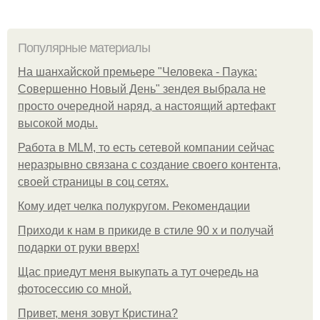
Популярные материалы
На шанхайской премьере "Человека - Паука:
Совершенно Новый День" зендея выбрала не
просто очередной наряд, а настоящий артефакт
высокой моды.
Работа в MLM, то есть сетевой компании сейчас
неразрывно связана с создание своего контента,
своей страницы в соц сетях.
Кому идет челка полукругом. Рекомендации
Приходи к нам в прикиде в стиле 90 х и получай
подарки от руки вверх!
Щас приедут меня выкупать а тут очередь на
фотосессию со мной.
Привет, меня зовут Кристина?