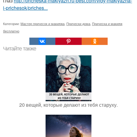
глаз
http://pricheska-makiyazh.ru-best.com/vidy-makiyazha-
i-prichesok/priches...
Категории:
Мастер причесок и макияжа
,
Прически дома
,
Прическа и макияж
бесплатно
Читайте также
20 вещей, которые делают из тебя старуху.