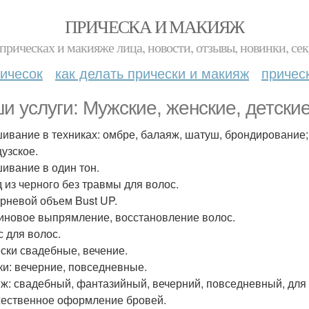
ПРИЧЕСКА И МАКИЯЖ
прическах и макияже лица, новости, отзывы, новинки, сек
ичесок
как делать прически и макияж
причес
и услуги: Мужские, женские, детские
ивание в техниках: омбре, балаяж, шатуш, брондирование;
узское.
ивание в один тон.
 из черного без травмы для волос.
рневой объем Bust UP.
иновое выпрямление, восстановление волос.
с для волос.
ски свадебные, вечение.
ки: вечерние, повседневные.
ж: свадебный, фантазийный, вечерний, повседневный, для
ественное оформление бровей.