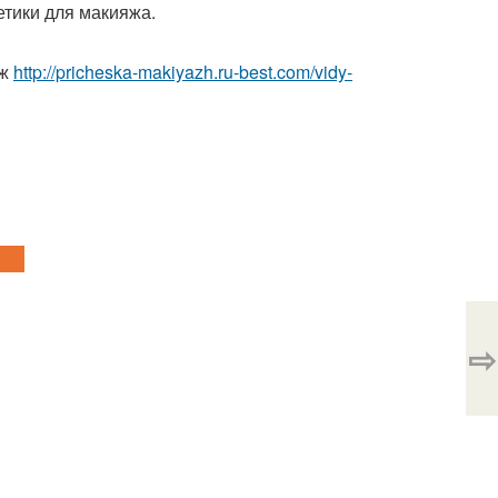
тики для макияжа.
яж
http://pricheska-makiyazh.ru-best.com/vidy-
⇨