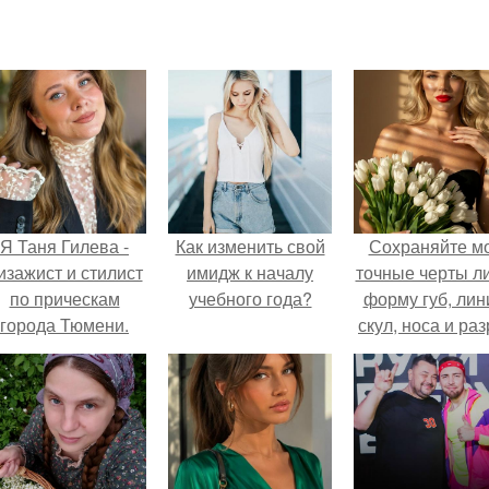
Я Таня Гилева -
Как изменить свой
Сохраняйте м
изажист и стилист
имидж к началу
точные черты ли
по прическам
учебного года?
форму губ, ли
города Тюмени.
скул, носа и раз
глаз.