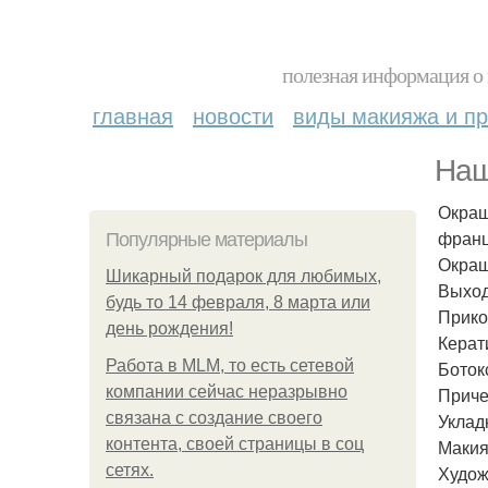
полезная информация о 
главная
новости
виды макияжа и пр
Наш
Окраш
франц
Популярные материалы
Окраш
Шикарный подарок для любимых,
Выход
будь то 14 февраля, 8 марта или
Прико
день рождения!
Керат
Работа в MLM, то есть сетевой
Боток
компании сейчас неразрывно
Приче
связана с создание своего
Уклад
контента, своей страницы в соц
Макия
сетях.
Худож