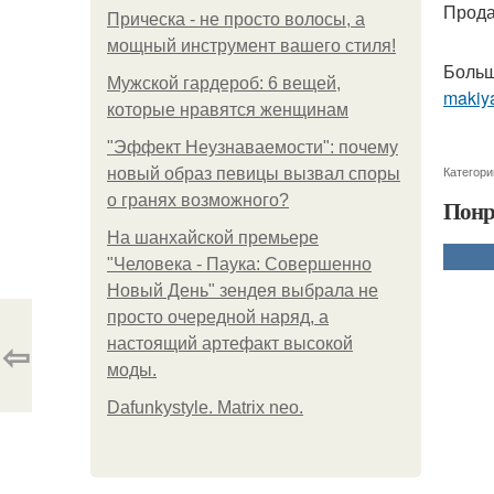
Прода
Прическа - не просто волосы, а
мощный инструмент вашего стиля!
Больш
Мужской гардероб: 6 вещей,
makiya
которые нравятся женщинам
"Эффект Неузнаваемости": почему
Категори
новый образ певицы вызвал споры
о гранях возможного?
Понр
На шанхайской премьере
"Человека - Паука: Совершенно
Новый День" зендея выбрала не
просто очередной наряд, а
⇦
настоящий артефакт высокой
моды.
Dafunkystyle. Matrix neo.