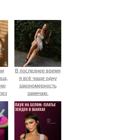
ои
В последнее время
ца,
я всё чаще одну
нию
закономерность
рез
замечаю.