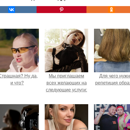
Страшная? Ну да,
Мы приглашаем
Для чего нуж
и что?
всех желающих на
репетиция обра
следующие услуги: