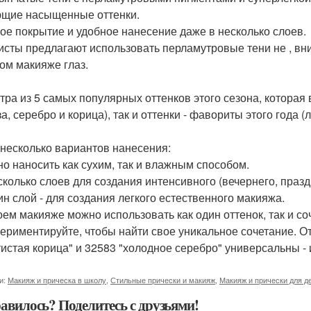
ющие насыщенные оттенки.
ное покрытие и удобное нанесение даже в несколько слоев.
листы предлагают использовать перламутровые тени не , вни
ом макияже глаз.
итра из 5 самых популярных оттенков этого сезона, которая
а, серебро и корица), так и оттенки - фавориты этого года (
ь несколько вариантов нанесения:
но наносить как сухим, так и влажным способом.
есколько слоев для создания интенсивного (вечернего, праз
дин слой - для создания легкого естественного макияжа.
воем макияже можно использовать как один оттенок, так и соч
периментируйте, чтобы найти свое уникальное сочетание. О
тистая корица" и 32583 "холодное серебро" универсальны -
и:
Макияж и прическа в школу
,
Стильные прически и макияж
,
Макияж и прически для д
авилось? Поделитесь с друзьями!