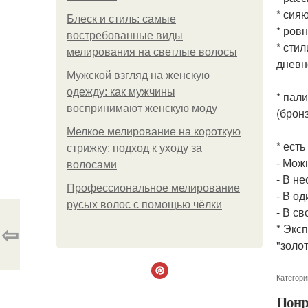
* сия
Блеск и стиль: самые
* ров
востребованные виды
* сти
мелирования на светлые волосы
дневн
Мужской взгляд на женскую
одежду: как мужчины
* пал
воспринимают женскую моду
(бронз
Мелкое мелирование на короткую
* ест
стрижку: подход к уходу за
- Мож
волосами
- В н
Профессиональное мелирование
- В о
русых волос с помощью чёлки
- В с
⇦
* Экс
"золо
Категори
Понр