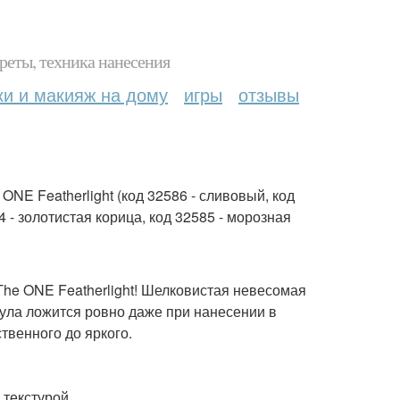
реты, техника нанесения
ки и макияж на дому
игры
отзывы
ONE Featherlight (код 32586 - сливовый, код
4 - золотистая корица, код 32585 - морозная
he ONE Featherlight! Шелковистая невесомая
мула ложится ровно даже при нанесении в
твенного до яркого.
 текстурой.