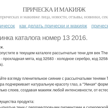
ПРИЧЕСКА И МАКИЯЖ
прическах и макияже лица, новости, отзывы, новинки, сек
ичесок
как делать прически и макияж
причес
инка каталога номер 13 2016.
ж.
опустите в текущем каталоге рассыпчатые тени для век The 
 - прохладная мята, код 32583 - холодное серебро, код 3258
).
йте взгляду пленительное сияние с рассыпчатыми тенями T
ура подчеркивает натуральную красоту глаз, а "Умная" фор
лько слоев, создавая макияж любой интенсивности, от естес
ущества продукта:
сыпчатые тени с перламутровыми пигментами и суперлегкой