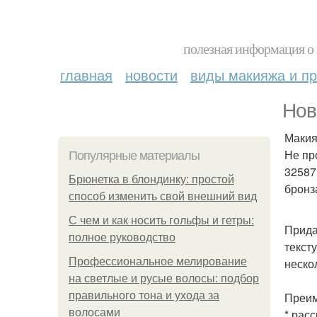
полезная информация о 
главная
новости
виды макияжа и пр
Нов
Макия
Не пр
Популярные материалы
32587
Брюнетка в блондинку: простой
бронза
способ изменить свой внешний вид
С чем и как носить гольфы и гетры:
Прида
полное руководство
текст
Профессиональное мелирование
неско
на светлые и русые волосы: подбор
правильного тона и ухода за
Преим
волосами
* рас