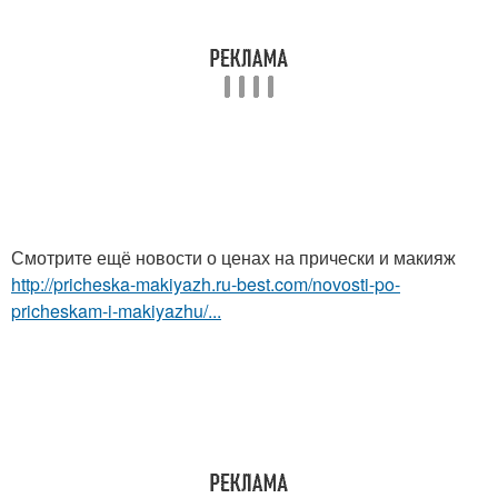
Смотрите ещё новости о ценах на прически и макияж
http://pricheska-makiyazh.ru-best.com/novosti-po-
pricheskam-i-makiyazhu/...