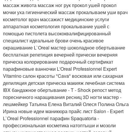
массаж живота массаж ног рук прокол ушей прокол
мочки уха гигиенический массаж прокалываем уши врач
косметолог врач массажист медицинские услуги
аппаратная косметология прокалывание ушей с
помощью пистолета высококвалифицированный
специалист идеальные брови очень красивое
окрашивание L`Oreal мастер шоколадное обертывание
бесплатная репетиция вечерней прически вечерняя
прическа колорирование подарочный сертификат
парафиновые ванночки L'Oreal Professionnel Expert
Vitamino салон красоты "Cava" восковая или сахарная
депиляция детская прическа макияж лечебная система
IBX бандажное обертывание - T - Shock репост метод
поресничного наращивания ресниц 3D ногти мастер -
лешмейкер Татьяна Елена Виталий Олеся Полина Ольга
Ирина новые идеи маникюра прайс лист Salon - Expert
L`Oreal Professionnel парафин Spaquatoria -
профессиональная косметика натоптыши и мозоли