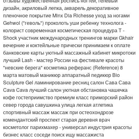
отзывы художественная роспись ногтей, гелевый
дизайн, акриловый лепка, акварель декоративное
пленочное покрытие Minx Dia Richesse уход за ногами
Gehwol ("геволь") проколоть уши ребенку технолога -
колорист современная косметическая процедура T -
Shock участник международных тренингов марки Gkhair
вечерние и коктейльные прически принимаем к оплате
банковские карты уютный массажный кабинет микротоки
лучший Lash - мастер России на фестивале красоты
"невские берега" косметика реферанс (Reference) 8
марта матовый маникюр аппаратный педикюр Bio
Sculpture Gel ламинирование ресниц салон Сава Сава
Cava Cava лучший салон уютная обстановка чашечка
кофе гостеприимство премиум класс приморский район
север города савушкина улица легкая атлетика
спортивный массаж массаж при остеохондрозе
комендантский проспект старая деревня врач
косметолог парихмахер - универсал индустрия красоты
бизнес класс соседи поиск ищу массажиста