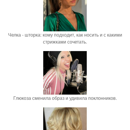
Челка - шторка: кому подходит, как носить и с какими
стрижками сочетать.
Глюкоза сменила образ и удивила поклонников.