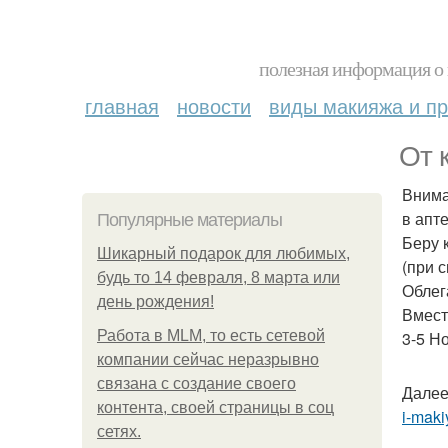
полезная информация о 
главная
новости
виды макияжа и пр
От 
Внима
в апте
Популярные материалы
Беру 
Шикарный подарок для любимых,
(при с
будь то 14 февраля, 8 марта или
Облег
день рождения!
Вмест
Работа в MLM, то есть сетевой
3-5 Н
компании сейчас неразрывно
связана с создание своего
Далее
контента, своей страницы в соц
i-maki
сетях.