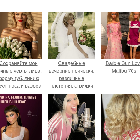
Сохраняйте мои
Свадебные
Barbie Sun Lov
очные черты лица,
вечерние причёски,
Malibu 70s.
форму губ, линию
различные
кул, носа и разрез
плетения, стрижки
глаз.
окрашивание,
свадебный
вечерний макияж.