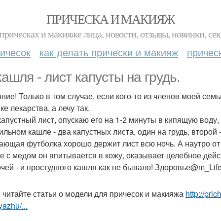
ПРИЧЕСКА И МАКИЯЖ
прическах и макияже лица, новости, отзывы, новинки, сек
ичесок
как делать прически и макияж
причес
кашля - лист капусты на грудь.
ние! Только в том случае, если кого-то из членов моей сем
ке лекарства, а лечу так.
капустный лист, опускаю его на 1-2 минуты в кипящую воду
ильном кашле - два капустных листа, один на грудь, второй -
ающая футболка хорошо держит лист всю ночь. А наутро от н
е с медом он впитывается в кожу, оказывает целебное дейс
очей - и простудного кашля как не бывало! Здоровье@m_Lif
 читайте статьи о модели для причесок и макияжа
http://pr
yazhu/...