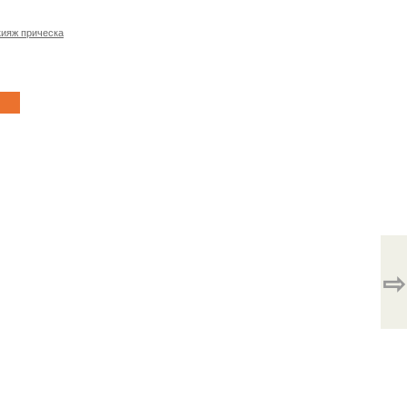
ияж прическа
⇨