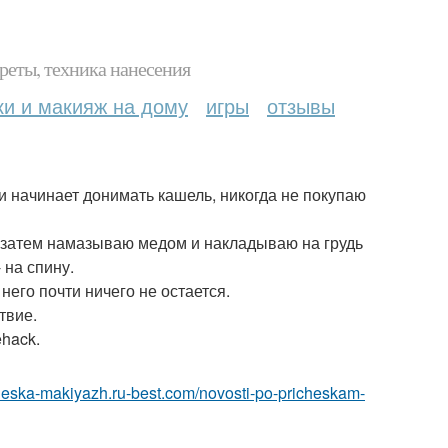
реты, техника нанесения
ки и макияж на дому
игры
отзывы
ьи начинает донимать кашель, никогда не покупаю
, затем намазываю медом и накладываю на грудь
 на спину.
его почти ничего не остается.
твие.
ehack.
icheska-makiyazh.ru-best.com/novosti-po-pricheskam-