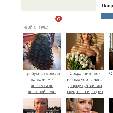
Понр
Читайте также
Требуются модели
Сохраняйте мои
С
на макияж и
точные черты лица,
причёски по
форму губ, линию
приятной цене:
скул, носа и разрез
глаз.
э