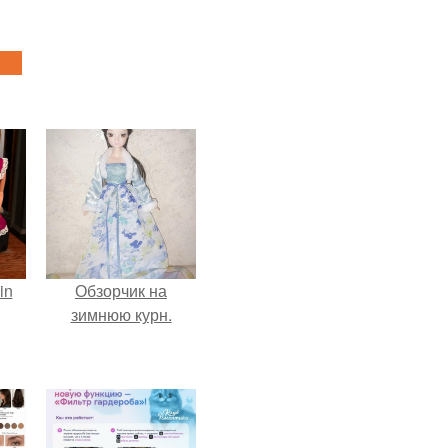
in
Обзорчик на
зимнюю курн.