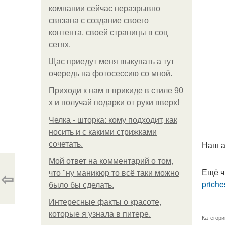
компании сейчас неразрывно
связана с создание своего
контента, своей страницы в соц
сетях.
Щас приедут меня выкупать а тут
очередь на фотосессию со мной.
Приходи к нам в прикиде в стиле 90
х и получай подарки от руки вверх!
Челка - шторка: кому подходит, как
носить и с какими стрижками
Наш ад
сочетать.
Мой ответ на комментарий о том,
Ещё ч
⇦
что "ну маникюр то всё таки можно
priche
было бы сделать.
Интересные факты о красоте,
которые я узнала в питере.
Категори