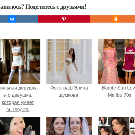
авилось? Поделитесь с друзьями!
тильная девушка -
Фотограф Элина
Barbie Sun Lov
это девушка,
шумкова.
Malibu 70s.
которая умеет
выглядеть
привлекательно и
легантно в любои
ситуации.