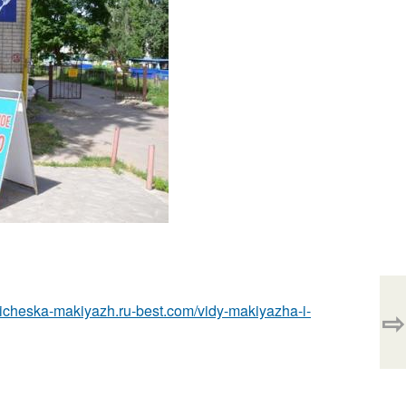
pricheska-makiyazh.ru-best.com/vidy-makiyazha-i-
⇨