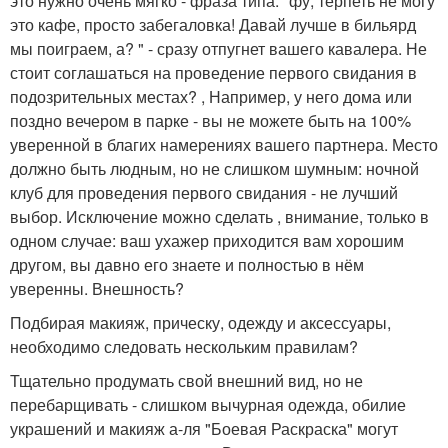
это нужно очень мягко - фраза типа: "фу, терпеть не могу
это кафе, просто забегаловка! Давай лучше в бильярд
мы поиграем, а? " - сразу отпугнет вашего кавалера. Не
стоит соглашаться на проведение первого свидания в
подозрительных местах? , Например, у него дома или
поздно вечером в парке - вы не можете быть на 100%
уверенной в благих намерениях вашего партнера. Место
должно быть людным, но не слишком шумным: ночной
клуб для проведения первого свидания - не лучший
выбор. Исключение можно сделать , внимание, только в
одном случае: ваш ухажер приходится вам хорошим
другом, вы давно его знаете и полностью в нём
уверенны. Внешность?
Подбирая макияж, прическу, одежду и аксессуары,
необходимо следовать нескольким правилам?
Тщательно продумать свой внешний вид, но не
перебарщивать - слишком вычурная одежда, обилие
украшений и макияж а-ля "Боевая Раскраска" могут