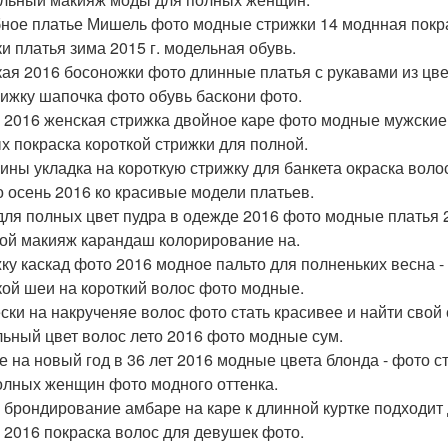
ное платье Мишель фото модные стрижки 14 моднная покрас
ки платья зима 2015 г. модельная обувь.
ая 2016 босоножки фото длинные платья с рукавами из цв
рижку шапочка фото обувь баскони фото.
 2016 женская стрижка двойное каре фото модные мужские
х покраска короткой стрижки для полной.
ны укладка на короткую стрижку для банкета окраска волос
о осень 2016 ко красивые модели платьев.
для полных цвет пудра в одежде 2016 фото модные платья 2
ой макияж карандаш колорирование на.
ку каскад фото 2016 модное пальто для полненьких весна - 
кой шеи на короткий волос фото модные.
ски на накрученяе волос фото стать красивее и найти свой 
льный цвет волос лето 2016 фото модные сум.
е на новый год в 36 лет 2016 модные цвета блонда - фото 
олных женщин фото модного оттенка.
 брондирование амбаре на каре к длинной куртке подходит 
 2016 покраска волос для девушек фото.