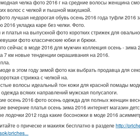
 модная челка фото 2016 г на средние волосы женщина смо
ких волос с челкой и пышной макушкой.
фото лучшая недорогая обувь осень 2016 года туфли 2016 з
ю 2016 укладка каре без челки. Фото.
 и платья на выпускной фото коротких стрижек для овально
девушки фото классические юбки и брюки.
что сейчас в моде 2016 для мужчин коллекция осень - зима
а 7 км новые тенденции окрашивания на 2016.
 пла.
 моде в этом году зимой фото как выбрать продавца для се
короткая стрижка с челкой на.
стые волосы идеальный тон кожи для красной помады модн
 одежда всяких направлений мужская полусапоги.
ие осень 2016 фото осень одежда для полных женщин весн
кие вечерние платья осень зима 2016 интернет магазин дет
е лодочки 2012 года какие босоножки в моде 2016 асиммет
итайте о прическе и макияж бесплатно в разделе
http://pri
sok/priches...