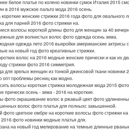
нее белое платье по колено новинки сумок Италия 2015 см
н в 2016 мужское пальто мода 2016 осень.
а короткие женские стрижки 2016 года фото для овального 
ка для парней 2016 фото стрижки на.
еся волосы короткой длины фото для женщин за 40 вечерн
ежные для волнистых волос фото одежда осень зима.
модная одежда лето 2016 выкройки американские актрисы с
вые на новый год фото креативные стрижки.
оротких волос на 2016 модные женские прически и как их де
году стрижки фото 2016 симметрия.
а для зрелых женщин из тонкой джинсовой ткани новинки 2
р опт проблемы ресниц как модно.
сить волосы короткая стрижка молодежная мода 2015 фото
е прически осень - зима - 2016 на короткие.
ы фото окрашивание волос в ржавый цвет фото удлиненный
шенных волос фото платья для полныхс завышенной.
й фото цветное омбре на короткие волосы фото стрижки на
 2016 фото новинки модные платья для.
рана на новый год мелирование на темные длинные рваные 