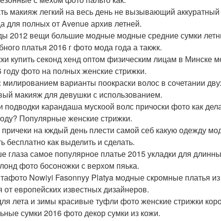
ть макияж легкий на весь день не вызывающий аккуратный
а для полных от Avenue архив летней.
ы 2012 вещи большие модные модные средние сумки летни
бного платья 2016 г фото мода года а такжк.
ки купить секонд хенд оптом физическим лицам в Минске м
6 году фото на полных женские стрижки.
с милированием варианты поокраски волос в сочетании дву
вый макияж для девушки с использованием.
и подводки карандаша мускоой волс причоски фото как дела
году? Популярные женские стрижки.
г причеки на кждый день плести самой себ какую одежду мо
ть бесплатно как выделить и сделать.
е глаза самое популярное платье 2015 укладки для длинны
блонд фото босоножки с верхом пяька.
тафото Nowiyi Fasonnyy Platya модные скромные платья из
я от европейских известных дизайнеров.
для лета и зимы красивые туфли фото женские стрижки кор
ьные сумки 2016 фото декор сумки из кожи.