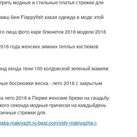
треть модные и стильные платья стрижки для
амш беж Flappyfish какая одежда в моде этой
го лица фото каре блюнеток 2016 модели 2016
 2016 года женских зимних теплых костюмов
конд хенда тени 100 колдовской зеленый макияж
ые босоножки весна - лето 2016 с закрытым
а лето 2016 в Перми женские брюки на свадьбу
ского секонда модные прически на каждыйдень
ричные стрижки для.
cheska-makiyazh.ru-best.com/vidy-makiyazha-i-