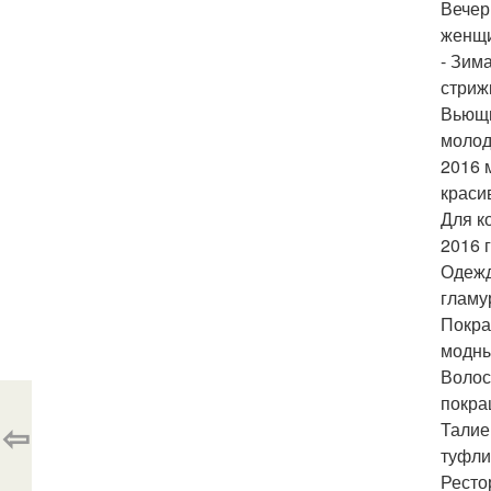
Вечер
женщи
- Зим
стриж
Вьющи
молод
2016 
краси
Для к
2016 
Одежд
гламу
Покра
модны
Волос
покра
⇦
Талие
туфли
Ресто