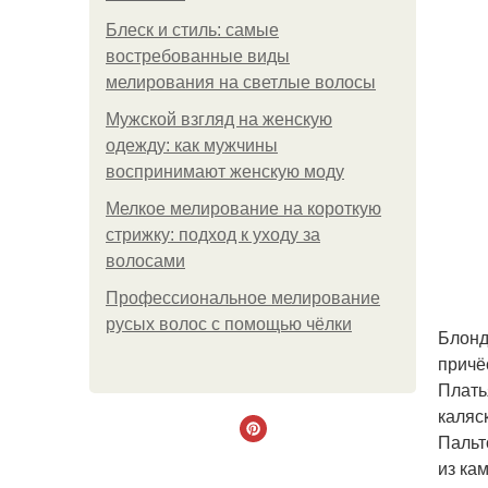
Блеск и стиль: самые
востребованные виды
мелирования на светлые волосы
Мужской взгляд на женскую
одежду: как мужчины
воспринимают женскую моду
Мелкое мелирование на короткую
стрижку: подход к уходу за
волосами
Профессиональное мелирование
русых волос с помощью чёлки
Блонд
причё
Плать
каляск
Пальт
из ка