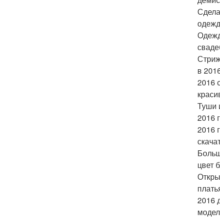
Сдела
одежд
Одежд
сваде
Стриж
в 201
2016 
краси
Туши 
2016 
2016 
скача
Больш
цвет 
Откры
плать
2016 
модел