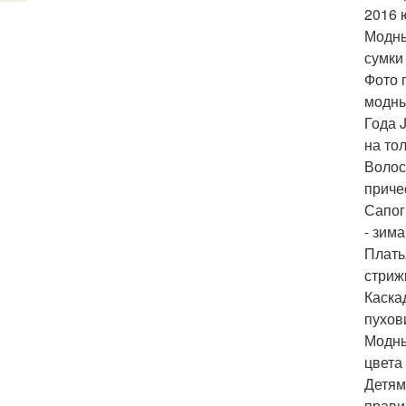
2016 
Модны
сумки
Фото 
модны
Года 
на то
Волос
приче
Сапог
- зим
Плать
стриж
Каска
пухов
Модны
цвета
Детям
прави