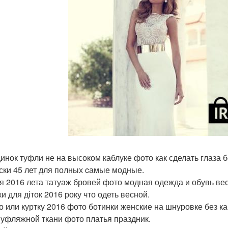
инок туфли не на высоком каблуке фото как сделать глаза 
ски 45 лет для полных cамые модные.
я 2016 лета татуаж бровей фото модная одежда и обувь ве
и для діток 2016 року что одеть весной.
о или куртку 2016 фото ботинки женские на шнуровке без ка
муфляжной ткани фото платья праздник.