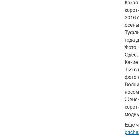
Какая
корот
2016 
осень
Туфли
года 
Фото 
Одесс
Какие
Тья в
фото 
Волни
носом
Женск
корот
модны
Ещё ч
priche