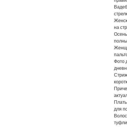
Вадеб
стрел
Женск
на ст
Осень
полны
Женщи
пальт
Фото 
дневн
Стриж
корот
Приче
актуа
Плать
для п
Волос
туфли