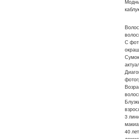
Модны
каблу
Волос
волос
С фот
окраш
Сумок
актуа
Диаго
фотог
Возра
волос
Блузк
взрос
3 лин
макиа
40 ле
демис