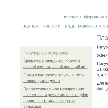
полезная информация о 
главная
новости
виды макияжа и пр
Пла
Натур
Популярные материалы
Успейт
Брюнетка в блондинку: простой
Получ
способ изменить свой внешний вид
За ка
3, 4, 
С чем и как носить гольфы и гетры:
полное руководство
Для п
бай ц
Профессиональное мелирование
на светлые и русые волосы: подбор
правильного тона и ухода за
волосами