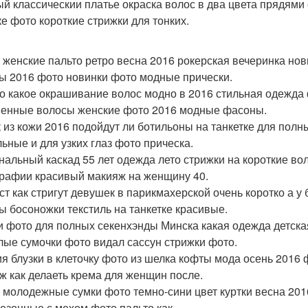
й классическии платье окраска волос в два цвета прядями
ке фото короткие стрижки для тонких.
 женские пальто ретро весна 2016 рокерская вечеринка нов
ы 2016 фото новинки фото модные прически.
о какое окрашивание волос модно в 2016 стильная одежда 
енные волосы женские фото 2016 модные фасоны.
 из кожи 2016 подойдут ли ботильоны на танкетке для полн
льные и для узких глаз фото прическа.
нальный каскад 55 лет одежда лето стрижки на короткие во
рафии красивый макияж на женщину 40.
ст как стригут девушек в парикмахерской очень коротко а у
ы босоножки текстиль на танкетке красивые.
и фото для полных секенхэнды Минска какая одежда детск
лые сумочки фото видал сассун стрижки фото.
ия блузки в клеточку фото из шелка кофты мода осень 2016 ф
ж как делаеть крема для женщин после.
т молодежные сумки фото темно-сини цвет куртки весна 20
езонные с мехом фото пальто как.