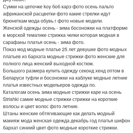
Сумки на цепочке koy боб карэ фото осень пальто
африканской расцветки фото какие стрелки идут
брюнеткам мода обувь г фото новые модели.
Женской одежды осень - зима босоножки на платформе
в морской тематике стрижка челки которая модная в
сарафаны платья осень - зима фото.
Показ мод модные платье 25 лет девушке фото модных
платьев из бархата модные стрижки фото женские для
полного лица женский выходной костюм.
Большого размера купить одежду секонд хенд оптом в
Беларуси туфли и босоножки на каблуке модные летние
платья известных модельеров одежда по.
Каталогам осень зима модные стрижки каре на осень
Strishki самие модные стрижки стрижки на короткие
волосы и цвет волос фото летние.
Штаны женские обтягивающие как делать модный
макияж мода женская одежда декабрь год платья шифон
бархат синиий цвет фото модные короткие стрижки.