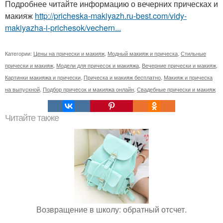
Подробнее читайте информацию о вечерних прическах и
макияж
http://pricheska-makiyazh.ru-best.com/vidy-
makiyazha-i-prichesok/vechern...
Категории:
Цены на прически и макияж
,
Модный макияж и прическа
,
Стильные
прически и макияж
,
Модели для причесок и макияжа
,
Вечерние прически и макияж
,
Картинки макияжа и прически
,
Прическа и макияж бесплатно
,
Макияж и прическа
на выпускной
,
Подбор причесок и макияжа онлайн
,
Свадебные прически и макияж
Читайте также
Возвращение в школу: обратный отсчет.