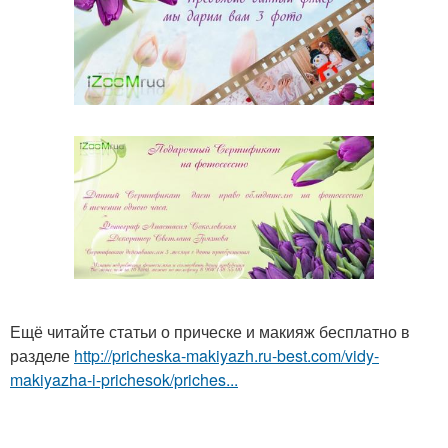
Ещё читайте статьи о прическе и макияж бесплатно в
разделе
http://pricheska-makiyazh.ru-best.com/vidy-
makiyazha-i-prichesok/priches...