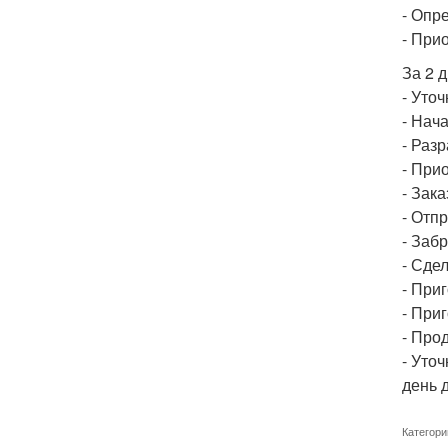
- Опр
- При
За 2 
- Уто
- Нач
- Раз
- При
- Зака
- Отп
- Заб
- Сде
- При
- При
- Про
- Уточ
день 
Категори