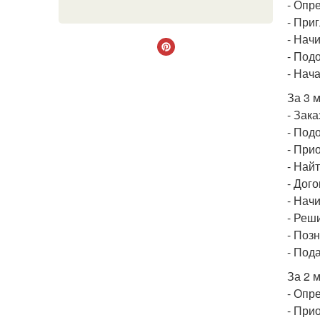
- Опр
- При
- Нач
- Под
- Нач
За 3 
- Зака
- Под
- При
- Най
- Дог
- Нач
- Реш
- Поз
- Пода
За 2 
- Опр
- При