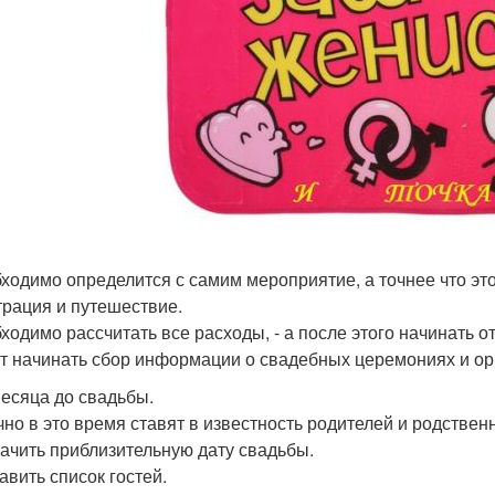
бходимо определится с самим мероприятие, а точнее что эт
трация и путешествие.
бходимо рассчитать все расходы, - а после этого начинать о
ит начинать сбор информации о свадебных церемониях и о
месяца до свадьбы.
чно в это время ставят в известность родителей и родстве
начить приблизительную дату свадьбы.
авить список гостей.