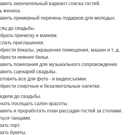
тавить окончательный вариант списка гостей.
ть жениха.
тавить примерный перечень подарков для молодых.
сяц до свадьбы.
обрать прическу и макияж.
ослать приглашения.
обрести бокалы, украшения помещения, машин и т. д.
обрести нижнее белье.
тавить пожелания для музыкального сопровождения.
тавить сценарий свадьбы.
готовить все для фото - и видеосъемки.
обрести спиртные и безалкогольные напитки.
недели до свадьбы.
инать посещать салон красоты.
тавить и проработать план рассадки гостей за столами.
яться танцами.
зать торт.
зать букеты.