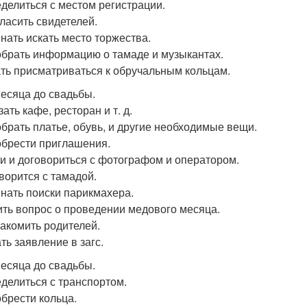
еделиться с местом регистрации.
гласить свидетелей.
инать искать место торжества.
обрать информацию о тамаде и музыкантах.
ать присматриваться к обручальным кольцам.
месяца до свадьбы.
зать кафе, ресторан и т. д.
обрать платье, обувь, и другие необходимые вещи.
обрести приглашения.
ти и договориться с фотографом и оператором.
оворится с тамадой.
инать поиски парикмахера.
ить вопрос о проведении медового месяца.
накомить родителей.
ть заявление в загс.
месяца до свадьбы.
еделиться с транспортом.
обрести кольца.