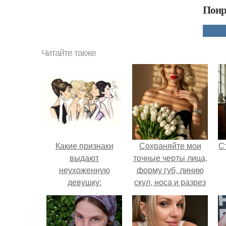
Понр
Читайте также
Какие признаки
Сохраняйте мои
С
выдают
точные черты лица,
неухоженную
форму губ, линию
девушку:
скул, носа и разрез
глаз.
э