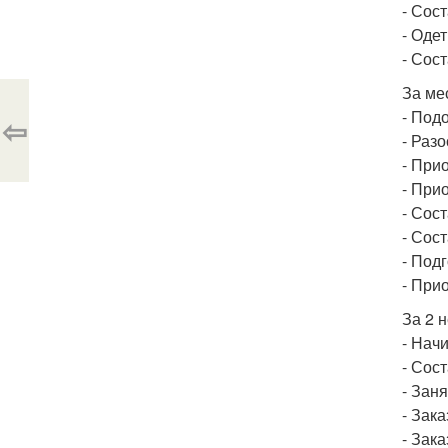
- Сос
- Оде
- Сос
За ме
- Под
⇦
- Раз
- При
- При
- Сос
- Сос
- Под
- При
За 2 
- Нач
- Сос
- Зан
- Зака
- Зака