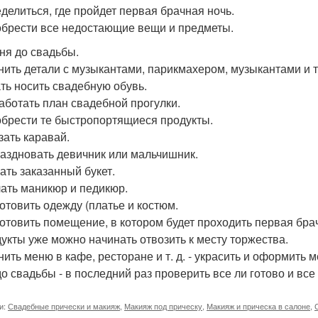
еделиться, где пройдет первая брачная ночь.
обрести все недостающие вещи и предметы.
дня до свадьбы.
чнить детали с музыкантами, парикмахером, музыкантами и т.
ать носить свадебную обувь.
работать план свадебной прогулки.
обрести те быстропортящиеся продукты.
зать каравай.
раздновать девичник или мальчишник.
рать заказанный букет.
лать маникюр и педикюр.
готовить одежду (платье и костюм.
готовить помещение, в котором будет проходить первая бра
дукты уже можно начинать отвозить к месту торжества.
нить меню в кафе, ресторане и т. д. - украсить и оформить 
до свадьбы - в последний раз проверить все ли готово и все
и:
Свадебные прически и макияж
,
Макияж под прическу
,
Макияж и прическа в салоне
,