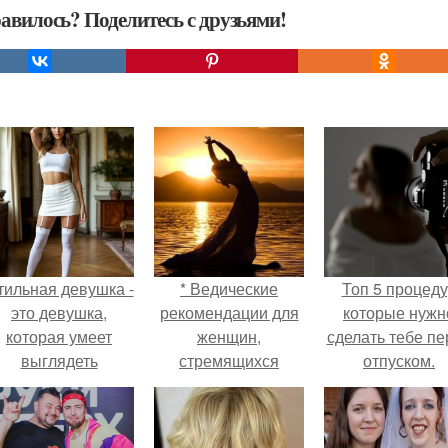
авилось? Поделитесь с друзьями!
тильная девушка -
* Ведические
Топ 5 процед
это девушка,
рекомендации для
которые нужн
которая умеет
женщин,
сделать тебе пе
выглядеть
стремящихся
отпуском.
привлекательно и
накопить силу *.
легантно в любои
ситуации.