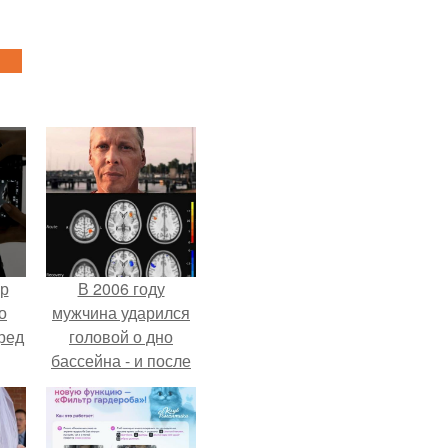
ур
В 2006 году
о
мужчина ударился
ред
головой о дно
бассейна - и после
этого его жизнь
изменилась самым
странным образом.