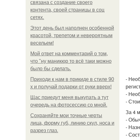
связана с создание своего
контента, своей страницы в соц
сетях.
Этот день был наполнен особенной
красотой, трепетом и невероятным
весельем!
Мой ответ на комментарий о том,
что "ну маникюр то всё таки можно
было бы сделать.
- Нео
Приходи к нам в прикиде в стиле 90
регис
х и получай подарки от руки вверх!
- Нео
Щас приедут меня выкупать а тут
- Сто
очередь на фотосессию со мной.
За 4 
Сохраняйте мои точные черты
- Обы
лица, форму губ, линию скул, носа и
- Наз
разрез глаз.
- Сост