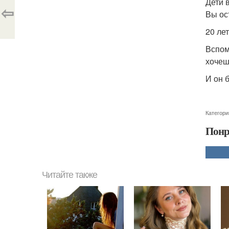
Дети 
⇦
Вы ос
20 ле
Вспом
хочеш
И он б
Категори
Понр
Читайте также