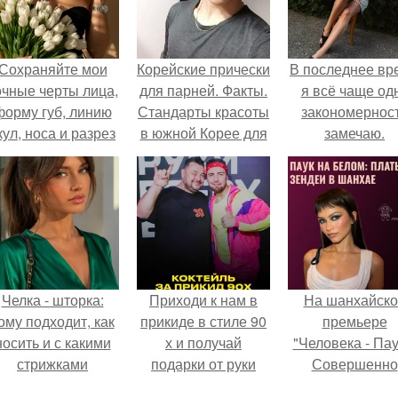
Сохраняйте мои
Корейские прически
В последнее вр
очные черты лица,
для парней. Факты.
я всё чаще од
форму губ, линию
Стандарты красоты
закономернос
кул, носа и разрез
в южной Корее для
замечаю.
глаз.
парней?
Челка - шторка:
Приходи к нам в
На шанхайско
ому подходит, как
прикиде в стиле 90
премьере
носить и с какими
х и получай
"Человека - Пау
стрижками
подарки от руки
Совершенно
сочетать.
вверх!
Новый День"