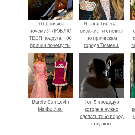
101 причина
Я Таня Гилева -
почему Я ЛЮБЛЮ
визажист и стилист
т
ТЕБЯ подруге. 100
по прическам
причин почему ты
города Тюмени.
с
моя лучшая
подруга.
Barbie Sun Lovin
Топ 5 процедур
Malibu 70s.
которые нужно
к
сделать тебе перед
отпуском.