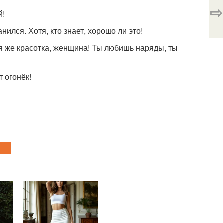
⇨
й!
нился. Хотя, кто знает, хорошо ли это!
ая же красотка, женщина! Ты любишь наряды, ты
т огонёк!