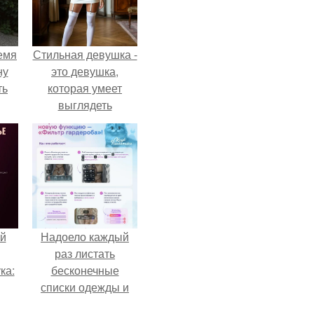
емя
Стильная девушка -
ну
это девушка,
ть
которая умеет
выглядеть
привлекательно и
элегантно в любои
ситуации.
й
Надоело каждый
раз листать
ка:
бесконечные
списки одежды и
заново собирать