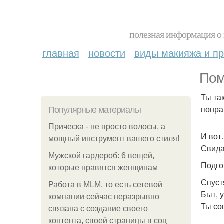
полезная информация о 
главная
новости
виды макияжа и пр
Пом
Ты та
понра
Популярные материалы
Прическа - не просто волосы, а
И вот.
мощный инструмент вашего стиля!
Свида
Мужской гардероб: 6 вещей,
Подго
которые нравятся женщинам
Спуст
Работа в MLM, то есть сетевой
Быт, у
компании сейчас неразрывно
Ты со
связана с создание своего
контента, своей страницы в соц