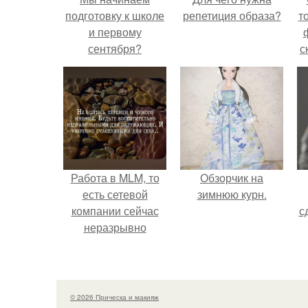
подготовку к школе
репетиция образа?
т
и первому
сентября?
с
Работа в MLM, то
Обзорчик на
есть сетевой
зимнюю курн.
компании сейчас
с
неразрывно
связана с создание
своего контента,
своей страницы в
соц сетях.
© 2026 Прическа и макияж