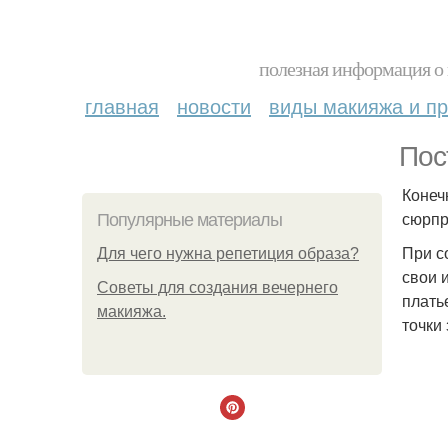
полезная информация о 
главная
новости
виды макияжа и пр
Пос
Конеч
сюрпр
Популярные материалы
При с
Для чего нужна репетиция образа?
свои 
Советы для создания вечернего
плать
макияжа.
точки