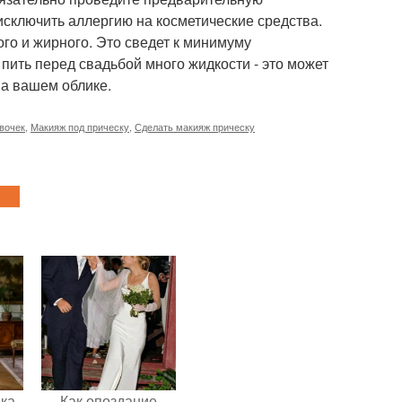
 исключить аллергию на косметические средства.
ого и жирного. Это сведет к минимуму
пить перед свадьбой много жидкости - это может
на вашем облике.
вочек
,
Макияж под прическу
,
Сделать макияж прическу
ка -
Как опоздание