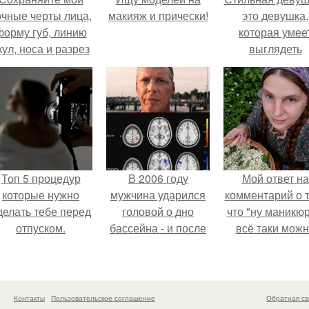
очные черты лица,
макияж и прически!
это девушка,
форму губ, линию
которая умее
кул, носа и разрез
выглядеть
глаз.
привлекательн
элегантно в лю
ситуации.
Топ 5 процедур
В 2006 году
Мой ответ на
которые нужно
мужчина ударился
комментарий о т
делать тебе перед
головой о дно
что "ну маникюр
отпуском.
бассейна - и после
всё таки мож
этого его жизнь
было бы сделат
изменилась самым
странным образом.
Контакты
Пользовательское соглашение
Обратная св