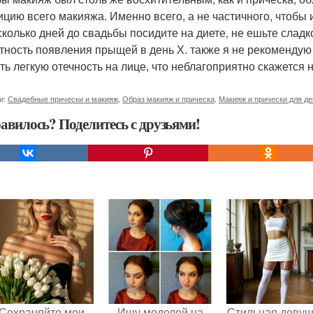
ицию всего макияжа. Именно всего, а не частичного, чтобы
сколько дней до свадьбы посидите на диете, не ешьте сладк
тность появления прыщей в день Х. также я не рекомендую 
ть легкую отечность на лице, что неблагоприятно скажется 
и:
Свадебные прически и макияж
,
Образ макияж и прическа
,
Макияж и прически для де
авилось? Поделитесь с друзьями!
Сохраняйте мои
Ищу моделей на
Стильная девуш