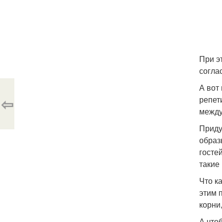
При э
согла
А вот
⇦
репет
между
Приду
образ
госте
такие
Что к
этим 
корни
А что