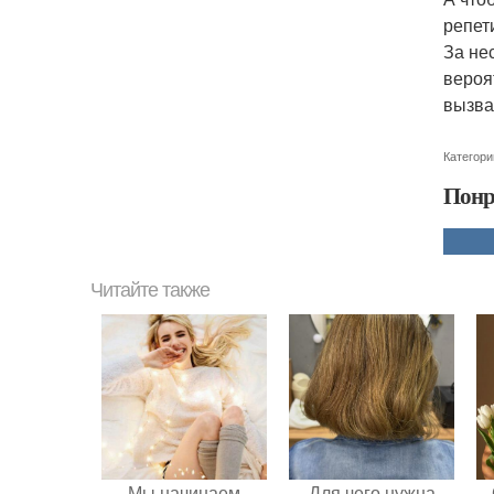
репет
За не
вероя
вызва
Категори
Понр
Читайте также
Мы начинаем
Для чего нужна