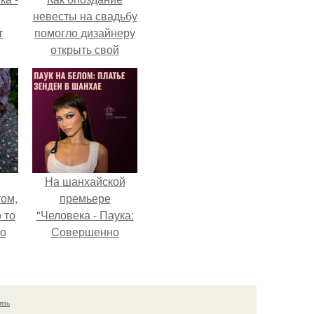
невесты на свадьбу
т
помогло дизайнеру
открыть свой
о и
бренд.
бои
На шанхайской
ом,
премьере
 то
"Человека - Паука:
но
Совершенно
ь.
Новый День"
зендея выбрала не
просто очередной
наряд, а настоящий
язь