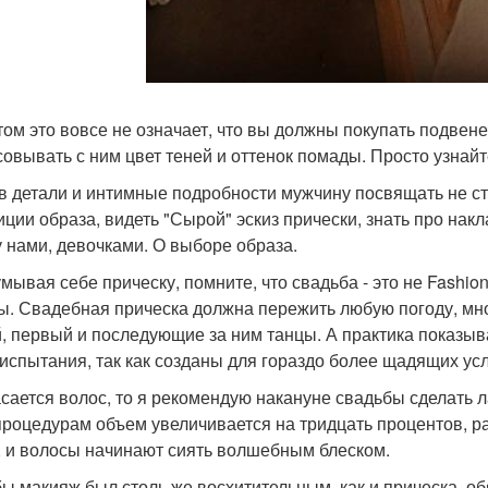
том это вовсе не означает, что вы должны покупать подвене
совывать с ним цвет теней и оттенок помады. Просто узнайт
 в детали и интимные подробности мужчину посвящать не ст
иции образа, видеть "Сырой" эскиз прически, знать про нак
 нами, девочками. О выборе образа.
мывая себе прическу, помните, что свадьба - это не Fashio
ы. Свадебная прическа должна пережить любую погоду, мн
й, первый и последующие за ним танцы. А практика показы
 испытания, так как созданы для гораздо более щадящих усл
асается волос, то я рекомендую накануне свадьбы сделать
процедурам объем увеличивается на тридцать процентов, р
, и волосы начинают сиять волшебным блеском.
бы макияж был столь же восхитительным, как и прическа, 