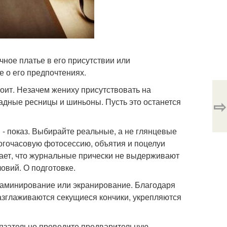
чное платье в его присутствии или
е о его предпочтениях.
оит. Незачем жениху присутствовать на
⇨
ладные ресницы и шиньоны. Пусть это останется
n - показ. Выбирайте реальные, а не глянцевые
огочасовую фотосессию, объятия и поцелуи
вает, что журнальные прически не выдерживают
овий. О подготовке.
 ламинирование или экранирование. Благодаря
азглаживаются секущиеся кончики, укрепляются
обязательно проведите предварительную