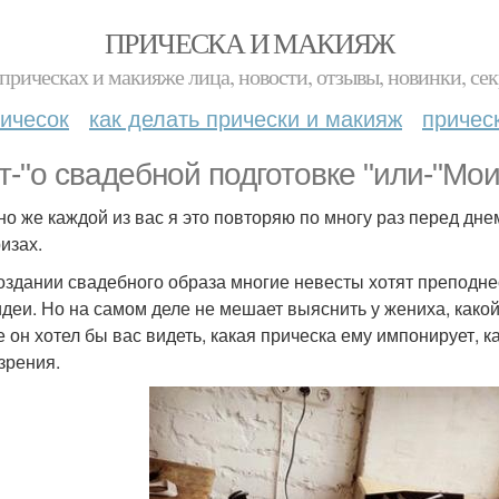
ПРИЧЕСКА И МАКИЯЖ
прическах и макияже лица, новости, отзывы, новинки, сек
ичесок
как делать прически и макияж
причес
т-"о свадебной подготовке "или-"Мо
но же каждой из вас я это повторяю по многу раз перед дне
изах.
оздании свадебного образа многие невесты хотят преподне
идеи. Но на самом деле не мешает выяснить у жениха, какой
е он хотел бы вас видеть, какая прическа ему импонирует, 
 зрения.