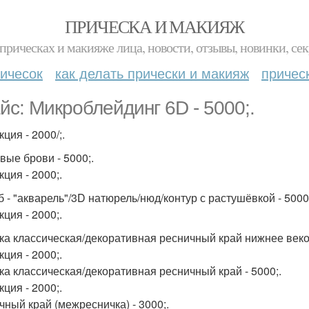
ПРИЧЕСКА И МАКИЯЖ
прическах и макияже лица, новости, отзывы, новинки, сек
ичесок
как делать прически и макияж
причес
йс: Микроблейдинг 6D - 5000;.
ция - 2000/;.
вые брови - 5000;.
ция - 2000;.
б - "акварель"/3D натюрель/нюд/контур с растушёвкой - 5000
ция - 2000;.
ка классическая/декоративная ресничный край нижнее веко 
ция - 2000;.
ка классическая/декоративная ресничный край - 5000;.
ция - 2000;.
чный край (межресничка) - 3000;.