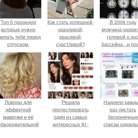
Топ 5 процедур
Как стать ycпешной,
В 2006 году
которые нужно
удачливой,
мужчина удари
делать тебе перед
красивой,
головой о дн
отпуском.
счастливой?
бассейна - и по
этого его жиз
изменилась са
странным образ
Локоны для
Решила
Надоело кажд
эффектной
протестировать
раз листать
мамочки и её
один из самых
бесконечные
обворожительной
интересных AI -
списки одежды
дочурки.
промтов для бьюти
заново собира