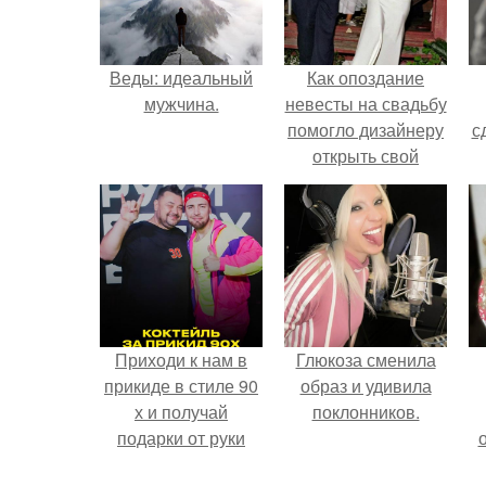
Веды: идеальный
Как опоздание
мужчина.
невесты на свадьбу
помогло дизайнеру
с
открыть свой
бренд.
Приходи к нам в
Глюкоза сменила
прикиде в стиле 90
образ и удивила
х и получай
поклонников.
подарки от руки
вверх!