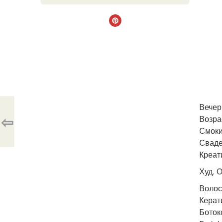
Вечер
⇦
Возра
Смоки 
Сваде
Креат
Худ. 
Волос
Керат
Ботокс