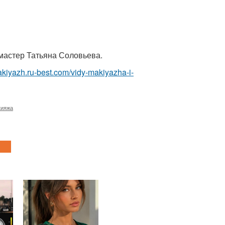
 мастер Татьяна Соловьева.
akiyazh.ru-best.com/vidy-makiyazha-i-
кияжа