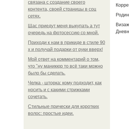
связана с создание своего
Коррек
контента, своей страницы в соц
Родинк
сетях.
Визаж
Щас приедут меня выкупать а тут
Дневн
очередь на фотосессию со мной.
Приходи к нам в прикиде в стиле 90
х и получай подарки от руки вверх!
Мой ответ на комментарий о том,
что "ну маникюр то всё таки можно
было бы сделать.
Челка - шторка: кому подходит, как
носить и с какими стрижками
сочетать.
Стильные прически для коротких
волос: простые идеи.