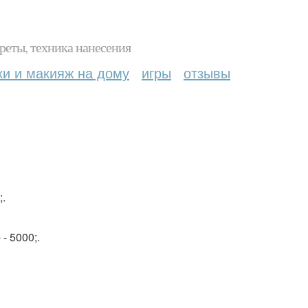
реты, техника нанесения
ки и макияж на дому
игры
отзывы
;.
- 5000;.