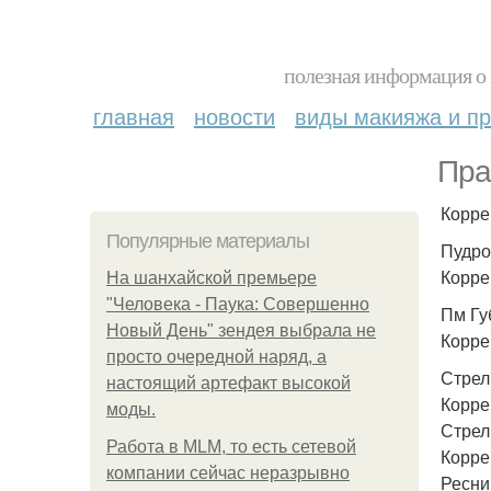
полезная информация о 
главная
новости
виды макияжа и пр
Пра
Коррек
Популярные материалы
Пудро
Коррек
На шанхайской премьере
"Человека - Паука: Совершенно
Пм Гу
Новый День" зендея выбрала не
Коррек
просто очередной наряд, а
Стрел
настоящий артефакт высокой
Коррек
моды.
Стрел
Работа в MLM, то есть сетевой
Коррек
компании сейчас неразрывно
Ресни