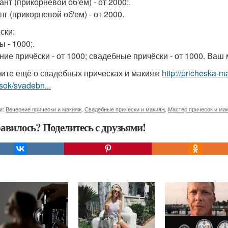
нт (прикорневой об'ем) - от 2000;.
г (прикорневой об'ем) - от 2000.
ски:
 - 1000;.
ние причёски - от 1000; свадебные причёски - от 1000. Ваш
ите ещё о свадебных прическах и макияж
http://pricheska-m
sok/svadebn...
и:
Вечерние прически и макияж
,
Свадебные прически и макияж
,
Мастер причесок и ма
авилось? Поделитесь с друзьями!