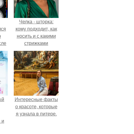
Челка - шторка:
лся
кому подходит, как
о
носить и с какими
сле
стрижками
нь
сочетать.
мым
ом.
ый
Интересные факты
о красоте, которые
я узнала в питере.
 и
ть