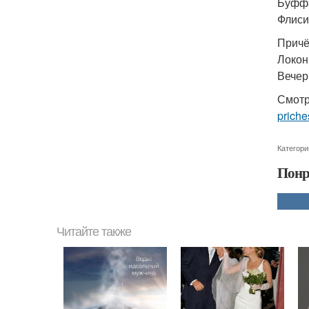
Буффа
Флисин
Причё
Локоны
Вечер
Смотр
priche
Категори
Понр
Читайте также