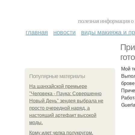
полезная информация о 
главная
новости
виды макияжа и пр
При
гот
Мой т
Выпол
Популярные материалы
брове
На шанхайской премьере
Приче
"Человека - Паука: Совершенно
Работ
Новый День" зендея выбрала не
Guerla
просто очередной наряд, а
настоящий артефакт высокой
моды.
Кому идет челка полукругом.