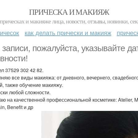
ПРИЧЕСКА И МАКИЯЖ
прическах и макияже лица, новости, отзывы, новинки, сек
ичесок
как делать прически и макияж
причес
 записи, пожалуйста, указывайте да
овности!
ел 37529 302 42 82.
няю все виды макияжа: от дневного, вечернего, свадебного
й, также обучение макияжу.
ски любой сложности.
аю на качественной профессиональной косметике: Atelier, Mak
in, Benefit и др