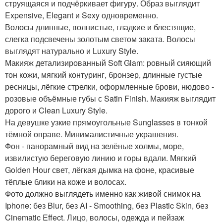
струящаяся и подчёркивает фигуру. Образ выглядит
Expensive, Elegant и Sexy одновременно.
Волосы длинные, волнистые, гладкие и блестящие,
слегка подсвечены золотым светом заката. Волосы
выглядят натурально и Luxury Style.
Макияж детализированный Soft Glam: ровный сияющий
тон кожи, мягкий контуринг, бронзер, длинные густые
ресницы, лёгкие стрелки, оформленные брови, нюдово -
розовые объёмные губы с Satin Finish. Макияж выглядит
дорого и Clean Luxury Style.
На девушке узкие прямоугольные Sunglasses в тонкой
тёмной оправе. Минималистичные украшения.
Фон - панорамный вид на зелёные холмы, море,
извилистую береговую линию и горы вдали. Мягкий
Golden Hour свет, лёгкая дымка на фоне, красивые
тёплые блики на коже и волосах.
Фото должно выглядеть именно как живой снимок на
Iphone: без Blur, без AI - Smoothing, без Plastic Skin, без
Cinematic Effect. Лицо, волосы, одежда и пейзаж