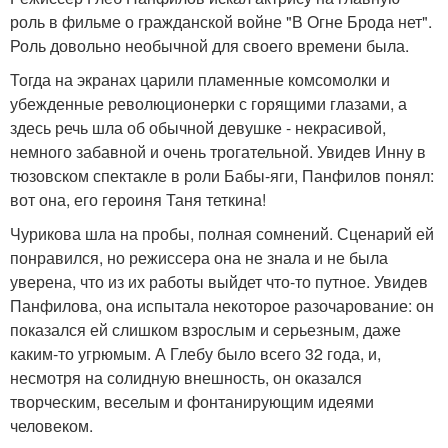
роль в фильме о гражданской войне "В Огне Брода нет".
Роль довольно необычной для своего времени была.
Тогда на экранах царили пламенные комсомолки и
убежденные революционерки с горящими глазами, а
здесь речь шла об обычной девушке - некрасивой,
немного забавной и очень трогательной. Увидев Инну в
тюзовском спектакле в роли Бабы-яги, Панфилов понял:
вот она, его героиня Таня теткина!
Чурикова шла на пробы, полная сомнений. Сценарий ей
понравился, но режиссера она не знала и не была
уверена, что из их работы выйдет что-то путное. Увидев
Панфилова, она испытала некоторое разочарование: он
показался ей слишком взрослым и серьезным, даже
каким-то угрюмым. А Глебу было всего 32 года, и,
несмотря на солидную внешность, он оказался
творческим, веселым и фонтанирующим идеями
человеком.