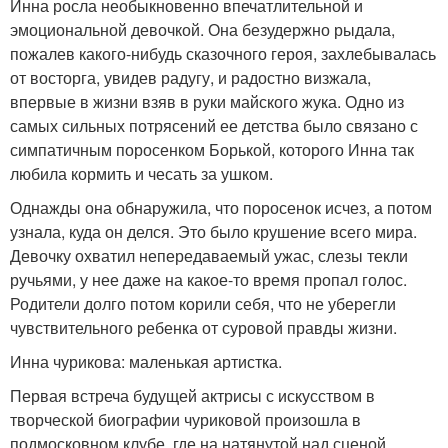
Инна росла необыкновенно впечатлительной и
эмоциональной девочкой. Она безудержно рыдала,
пожалев какого-нибудь сказочного героя, захлебывалась
от восторга, увидев радугу, и радостно визжала,
впервые в жизни взяв в руки майского жука. Одно из
самых сильных потрясений ее детства было связано с
симпатичным поросенком Борькой, которого Инна так
любила кормить и чесать за ушком.
Однажды она обнаружила, что поросенок исчез, а потом
узнала, куда он делся. Это было крушение всего мира.
Девочку охватил непередаваемый ужас, слезы текли
ручьями, у нее даже на какое-то время пропал голос.
Родители долго потом корили себя, что не уберегли
чувствительного ребенка от суровой правды жизни.
Инна чурикова: маленькая артистка.
Первая встреча будущей актрисы с искусством в
творческой биографии чуриковой произошла в
подмосковном клубе, где на натянутой над сценой