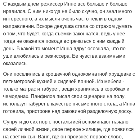
С каждым днем режиссер Инне все больше и больше
нравился. С ним никогда не было скучно, он знал много
интересного, а их мысли очень часто текли в одном
направлении. Вскоре девушка стала со страхом думать
о том, что будет, когда съемки закончатся, ведь у нее
тогда не окажется повода встречаться с ним каждый
день. В какой-то момент Инна вдруг осознала, что по
уши влюбилась в режиссера. Ее чувства взаимными
оказались.
Они поселились в крошечной однокомнатной хрущевке с
пятиметровой кухней и сидячей ванной. Из мебели -
только матрас и табурет, вещи хранились в коробках и
чемоданах. Панфилов писал свои сценарии на полу,
используя табурет в качестве письменного стола, а Инна
готовила, пристроив над раковиной разделочную доску.
Супруги до сих пор с ностальгией вспоминают начало
своей личной жизни, свое первое жилище, где появился
на свет их сын Ваня, где он произнес первое слово,