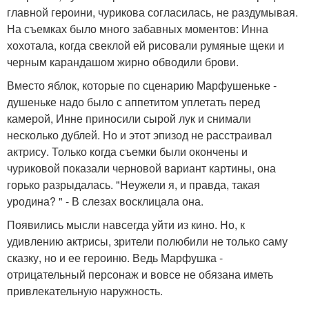
главной героини, чурикова согласилась, не раздумывая.
На съемках было много забавных моментов: Инна
хохотала, когда свеклой ей рисовали румяные щеки и
черным карандашом жирно обводили брови.
Вместо яблок, которые по сценарию Марфушеньке -
душеньке надо было с аппетитом уплетать перед
камерой, Инне приносили сырой лук и снимали
несколько дублей. Но и этот эпизод не расстраивал
актрису. Только когда съемки были окончены и
чуриковой показали черновой вариант картины, она
горько разрыдалась. "Неужели я, и правда, такая
уродина? " - В слезах восклицала она.
Появились мысли навсегда уйти из кино. Но, к
удивлению актрисы, зрители полюбили не только саму
сказку, но и ее героиню. Ведь Марфушка -
отрицательный персонаж и вовсе не обязана иметь
привлекательную наружность.