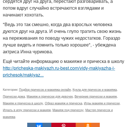
сердятся друг на друга, перестают разговаривать, а
потом вдруг случайно встречаются взглядами и
начинают хохотать.
"Ведь это так смешно, когда два взрослых человека
дуются друг на друга. И очень глупо тратить свою жизнь
на переживания по поводу чужих недостатков. Гораздо
лучше видеть и помнить только хорошее", - убеждена
актриса Инна чурикова.
Ещё читайте информацию о макияже и прическа в школу
http://pricheska-makiyazh.ru-best.com/vidy-makiyazha-i-
prichesok/makiyaz...
Категории:
Подбор причесок и макияжа онлайн
,
Кукла для причесок и макияжа
,
Прически дома
,
Макияж и прически для девочек
,
Вечерние прически и макияж
,
Макияж и прическа в школу
,
Образ макияж и прическа
,
Игры макияж и прически
,
Играть в игру прически и макияж
,
Макияж под прическу
,
Мастер причесок и
макияжа