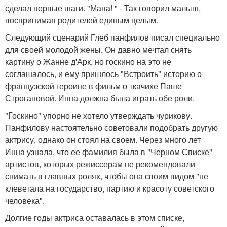
сделал первые шаги. "Мапа! " - Так говорил малыш,
воспринимая родителей единым целым.
Следующий сценарий Глеб панфилов писал специально
для своей молодой жены. Он давно мечтал снять
картину о Жанне д'Арк, но госкино на это не
соглашалось, и ему пришлось "Встроить" историю о
французской героине в фильм о ткачихе Паше
Строгановой. Инна должна была играть обе роли.
"Госкино" упорно не хотело утверждать чурикову.
Панфилову настоятельно советовали подобрать другую
актрису, однако он стоял на своем. Через много лет
Инна узнала, что ее фамилия была в "Черном Списке"
артистов, которых режиссерам не рекомендовали
снимать в главных ролях, чтобы она своим видом "не
клеветала на государство, партию и красоту советского
человека".
Долгие годы актриса оставалась в этом списке,