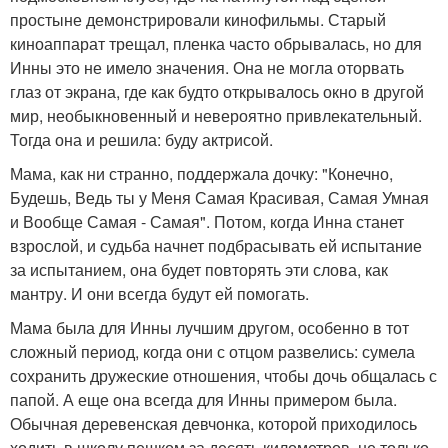
простыне демонстрировали кинофильмы. Старый
киноаппарат трещал, пленка часто обрывалась, но для
Инны это не имело значения. Она не могла оторвать
глаз от экрана, где как будто открывалось окно в другой
мир, необыкновенный и невероятно привлекательный.
Тогда она и решила: буду актрисой.
Мама, как ни странно, поддержала дочку: "Конечно,
Будешь, Ведь ты у Меня Самая Красивая, Самая Умная
и Вообще Самая - Самая". Потом, когда Инна станет
взрослой, и судьба начнет подбрасывать ей испытание
за испытанием, она будет повторять эти слова, как
мантру. И они всегда будут ей помогать.
Мама была для Инны лучшим другом, особенно в тот
сложный период, когда они с отцом развелись: сумела
сохранить дружеские отношения, чтобы дочь общалась с
папой. А еще она всегда для Инны примером была.
Обычная деревенская девчонка, которой приходилось
ходить в школу пешком за десять километров, не только