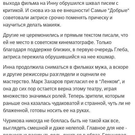
выхода фильма на Инну обрушился шквал писем с
критикой. И снова из-за ее внешности! Самые "Добрые"
советовали актрисе срочно поменять прическу и
научиться делать макияж.
Другие не церемонились и прямым текстом писали, что
ей не место в советском кинематографе. Только
благодаря поддержке близких, в первую очередь Глеба,
актриса пережила обрушившийся на нее кошмар.
Инна продолжила сниматься в фильмах мужа, а вскоре
и другие режиссеры разглядели и оценили ее
мастерство. Марк Захаров пригласил ее в "Ленком", и
она до сих пор остается верна этому театру, играя
множество значимых ролей. Теперь зрители, которым
раньше она казалась чудаковатой и странной, чуть ли не
блаженной, готовы носить ее на руках.
Чурикова никогда не боялась быть не такой как все,
выглядеть смешной и даже нелепой. Главное для нее -
полностью раскрыть роль, вжиться в образ. Глянцевая