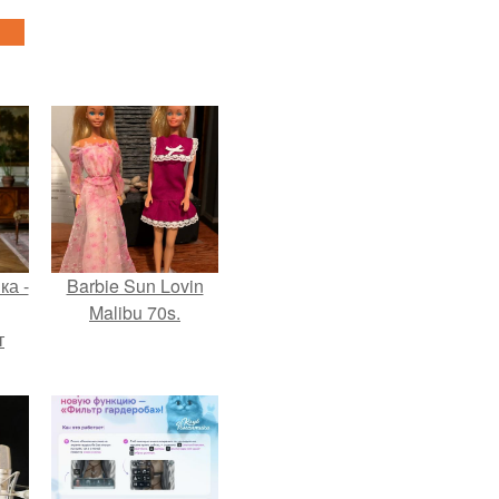
ка -
Barbie Sun Lovin
Malibu 70s.
т
о и
бои