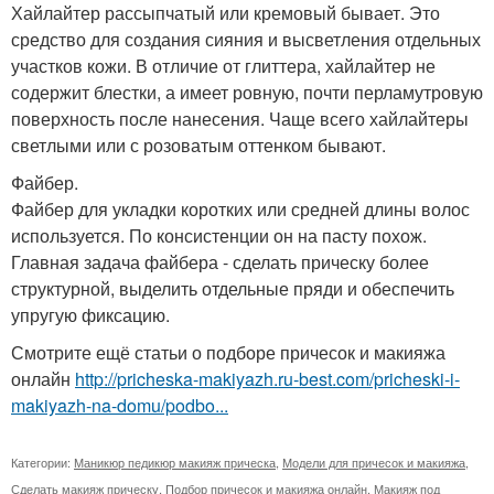
Хайлайтер рассыпчатый или кремовый бывает. Это
средство для создания сияния и высветления отдельных
участков кожи. В отличие от глиттера, хайлайтер не
содержит блестки, а имеет ровную, почти перламутровую
поверхность после нанесения. Чаще всего хайлайтеры
светлыми или с розоватым оттенком бывают.
Файбер.
Файбер для укладки коротких или средней длины волос
используется. По консистенции он на пасту похож.
Главная задача файбера - сделать прическу более
структурной, выделить отдельные пряди и обеспечить
упругую фиксацию.
Смотрите ещё статьи о подборе причесок и макияжа
онлайн
http://pricheska-makiyazh.ru-best.com/pricheski-i-
makiyazh-na-domu/podbo...
Категории:
Маникюр педикюр макияж прическа
,
Модели для причесок и макияжа
,
Сделать макияж прическу
,
Подбор причесок и макияжа онлайн
,
Макияж под