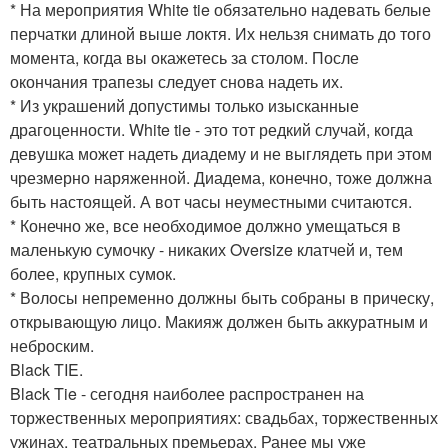
* На мероприятия White tie обязательно надевать белые
перчатки длиной выше локтя. Их нельзя снимать до того
момента, когда вы окажетесь за столом. После
окончания трапезы следует снова надеть их.
* Из украшений допустимы только изысканные
драгоценности. White tie - это тот редкий случай, когда
девушка может надеть диадему и не выглядеть при этом
чрезмерно наряженной. Диадема, конечно, тоже должна
быть настоящей. А вот часы неуместными считаются.
* Конечно же, все необходимое должно умещаться в
маленькую сумочку - никаких Oversize клатчей и, тем
более, крупных сумок.
* Волосы непременно должны быть собраны в прическу,
открывающую лицо. Макияж должен быть аккуратным и
неброским.
Black TIE.
Black Tie - сегодня наиболее распространен на
торжественных мероприятиях: свадьбах, торжественных
ужинах, театральных премьерах. Ранее мы уже