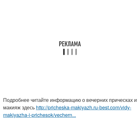
Подробнее читайте информацию о вечерних прическах и
макияж здесь
http://pricheska-makiyazh.ru-best.com/vidy-
makiyazha-i-prichesok/vechern...