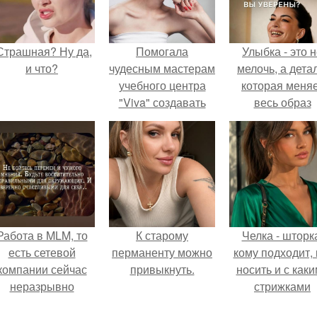
Страшная? Ну да,
Помогала
Улыбка - это 
и что?
чудесным мастерам
мелочь, а детал
учебного центра
которая меня
"Viva" создавать
весь образ
образы для VII
человека.
международного
конкурса
парикмахерского
искусства "звезда
эстель 2015"?
Работа в MLM, то
К старому
Челка - шторк
есть сетевой
перманенту можно
кому подходит, 
компании сейчас
привыкнуть.
носить и с как
неразрывно
стрижками
вязана с создание
сочетать.