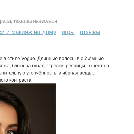
реты, техника нанесения
ки и макияж на дому
игры
отзывы
че в стиле Vogue. Длинные волосы в объёмные
жа, блеск на губах, стрелки, ресницы, акцент на
знительную утончённость, а чёрная вещь с
ого контраста