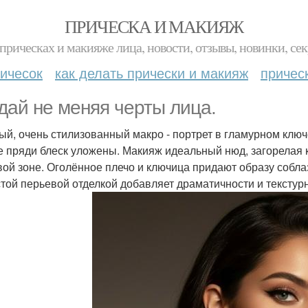
ПРИЧЕСКА И МАКИЯЖ
прическах и макияже лица, новости, отзывы, новинки, сек
ичесок
как делать прически и макияж
причес
дай не меняя черты лица.
ый, очень стилизованный макро - портрет в гламурном клю
е пряди блеск уложены. Макияж идеальный нюд, загорелая ко
вой зоне. Оголённое плечо и ключица придают образу собла
той перьевой отделкой добавляет драматичности и текстурн