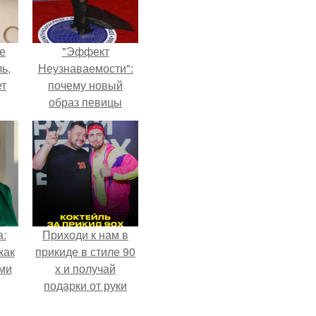
не
"Эффект
ь,
Неузнаваемости":
ет
почему новый
образ певицы
вызвал споры о
гранях
возможного?
а:
Приходи к нам в
как
прикиде в стиле 90
ими
х и получай
подарки от руки
вверх!