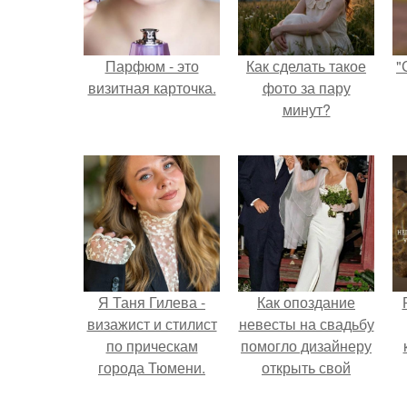
Парфюм - это
Как сделать такое
"
визитная карточка.
фото за пару
минут?
Я Таня Гилева -
Как опоздание
визажист и стилист
невесты на свадьбу
по прическам
помогло дизайнеру
города Тюмени.
открыть свой
бренд.
с