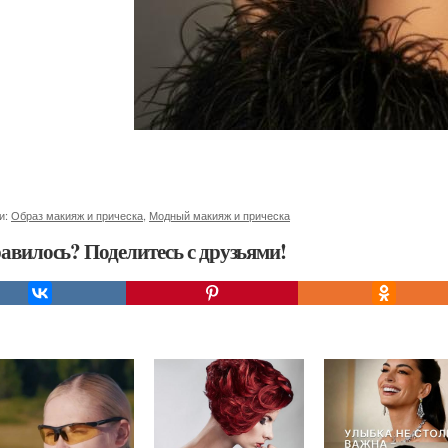
и:
Образ макияж и прическа
,
Модный макияж и прическа
авилось? Поделитесь с друзьями!