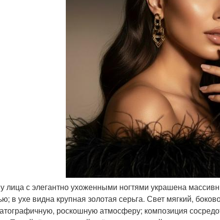
а у лица с элегантно ухоженными ногтями украшена масси
ью; в ухе видна крупная золотая серьга. Свет мягкий, боков
атографичную, роскошную атмосферу; композиция сосредото