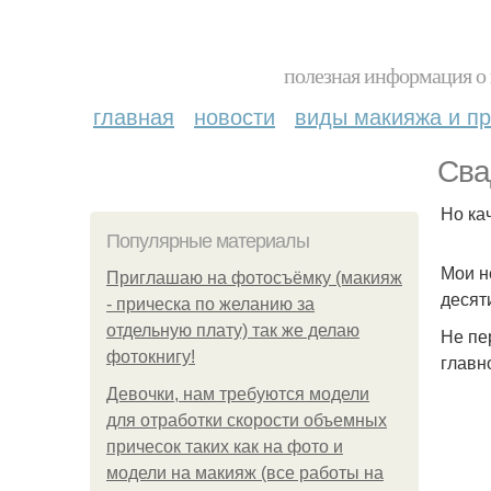
полезная информация о 
главная
новости
виды макияжа и пр
Сва
Но ка
Популярные материалы
Мои н
Приглашаю на фотосъёмку (макияж
десят
- прическа по желанию за
отдельную плату) так же делаю
Не пе
фотокнигу!
главн
Девочки, нам требуются модели
для отработки скорости объемных
причесок таких как на фото и
модели на макияж (все работы на