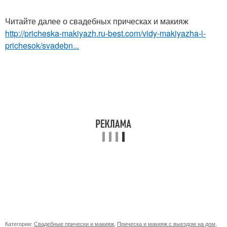
Читайте далее о свадебных прическах и макияж
http://pricheska-makiyazh.ru-best.com/vidy-makiyazha-i-
prichesok/svadebn...
Категории:
Свадебные прически и макияж
,
Прическа и макияж с выездом на дом
,