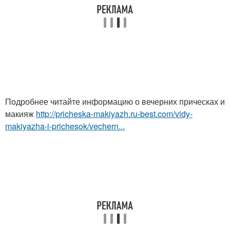
Подробнее читайте информацию о вечерних прическах и
макияж
http://pricheska-makiyazh.ru-best.com/vidy-
makiyazha-i-prichesok/vechern...