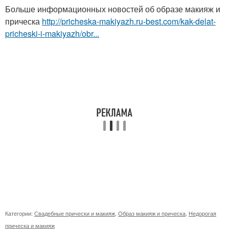
Больше информационных новостей об образе макияж и
прическа
http://pricheska-makiyazh.ru-best.com/kak-delat-
pricheski-i-makiyazh/obr...
Категории:
Свадебные прически и макияж
,
Образ макияж и прическа
,
Недорогая
прическа и макияж