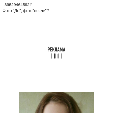
. 89529464592?
Фото "До"; фото"после"?