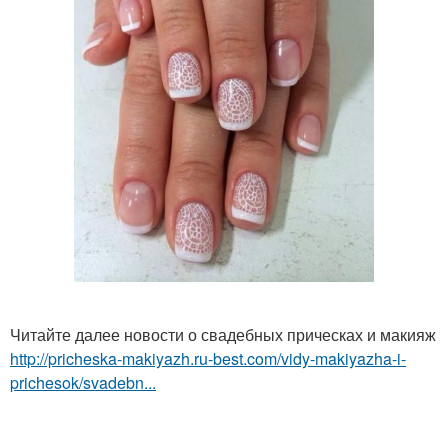
Читайте далее новости о свадебных прическах и макияж
http://pricheska-makiyazh.ru-best.com/vidy-makiyazha-i-
prichesok/svadebn...