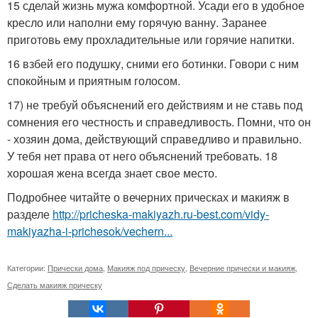
15 сделай жизнь мужа комфортной. Усади его в удобное
кресло или наполни ему горячую ванну. Заранее
приготовь ему прохладительные или горячие напитки.
16 взбей его подушку, сними его ботинки. Говори с ним
спокойным и приятным голосом.
17) не требуй объяснений его действиям и не ставь под
сомнения его честность и справедливость. Помни, что он
- хозяин дома, действующий справедливо и правильно.
У тебя нет права от него объяснений требовать. 18
хорошая жена всегда знает свое место.
Подробнее читайте о вечерних прическах и макияж в
разделе
http://pricheska-makiyazh.ru-best.com/vidy-
makiyazha-i-prichesok/vechern...
Категории:
Прически дома
,
Макияж под прическу
,
Вечерние прически и макияж
,
Сделать макияж прическу