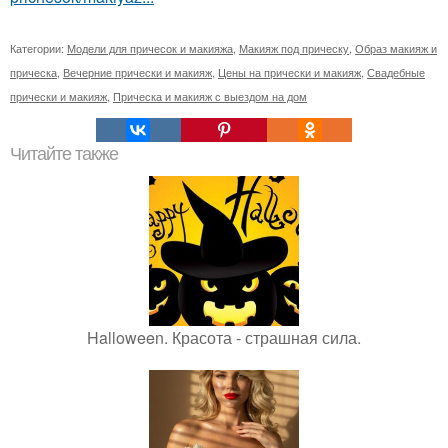
Категории:
Модели для причесок и макияжа
,
Макияж под прическу
,
Образ макияж и
прическа
,
Вечерние прически и макияж
,
Цены на прически и макияж
,
Свадебные
прически и макияж
,
Прическа и макияж с выездом на дом
Читайте также
Halloween. Красота - страшная сила.