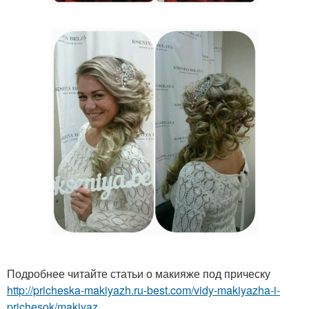
Подробнее читайте статьи о макияже под прическу
http://pricheska-makiyazh.ru-best.com/vidy-makiyazha-i-
prichesok/makiyaz...