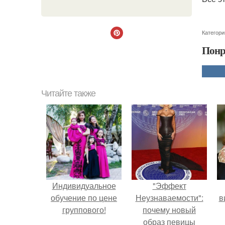
Категори
Понр
Читайте также
Индивидуальное
"Эффект
обучение по цене
Неузнаваемости":
в
группового!
почему новый
образ певицы