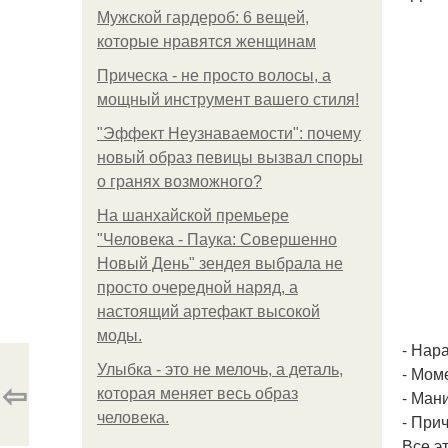
Мужской гардероб: 6 вещей,
которые нравятся женщинам
Прическа - не просто волосы, а
мощный инструмент вашего стиля!
"Эффект Неузнаваемости": почему
новый образ певицы вызвал споры
о гранях возможного?
На шанхайской премьере
"Человека - Паука: Совершенно
Новый День" зендея выбрала не
просто очередной наряд, а
настоящий артефакт высокой
моды.
- Нар
Улыбка - это не мелочь, а деталь,
- Мом
⇦
которая меняет весь образ
- Ман
человека.
- Прич
Все э