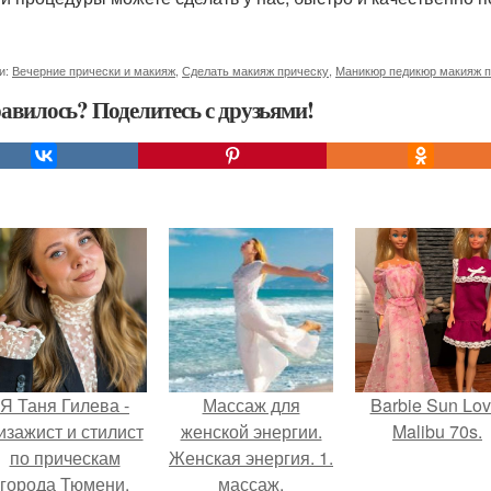
и:
Вечерние прически и макияж
,
Сделать макияж прическу
,
Маникюр педикюр макияж п
авилось? Поделитесь с друзьями!
Я Таня Гилева -
Массаж для
Barbie Sun Lov
изажист и стилист
женской энергии.
Malibu 70s.
по прическам
Женская энергия. 1.
города Тюмени.
массаж.