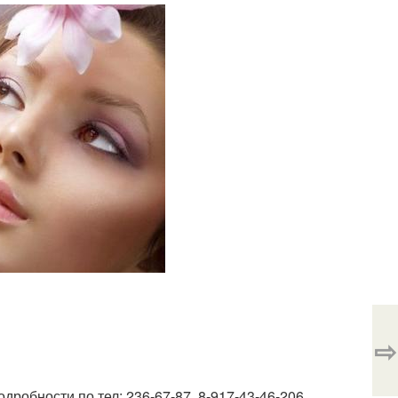
⇨
дробности по тел: 236-67-87, 8-917-43-46-206.