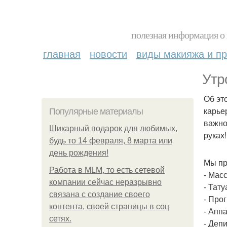
полезная информация о 
главная
новости
виды макияжа и пр
Утр
Об эт
карье
Популярные материалы
важно
Шикарный подарок для любимых,
руках!
будь то 14 февраля, 8 марта или
день рождения!
Мы пр
Работа в MLM, то есть сетевой
- Мас
компании сейчас неразрывно
- Тату
связана с создание своего
- Про
контента, своей страницы в соц
- Апп
сетях.
- Деп