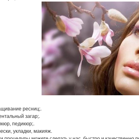
ащивание ресниц;.
ентальный загар;.
икюр, педикюр;.
ески, укладки, макияж.
ти процедуры можете сделать у нас, быстро и качественно по